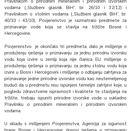
Pravilnikom o prirodnim mineralnim i prirodnim izvorskim
vodama („Službeni glasnik BiH“, br. 26/10 i 32/12) i
Pravilnikom o stolnim vodama („Službeni glasnik BiH“, br.
40/10 i 43/10), Povjerenstvo je razmatralo predmete za
priznavanje vode koja se stavlja na tržište Bosne i
Hercegovine.
Povjerenstvo je okončalo tri predmeta, dalo je mišljenje o
produženju rješenja o priznavanju za jednu prirodnu izvorsku
vodu koja izvire u zemlji koja nije članica EU, mišljenje o
produženju rješenja o priznavanju za jednu stolnu vodu koja
izvire u Bosni i Hercegovini i mišljenje o odbijanju zahtjeva za
priznavanje jedne prirodne izvorske vodu kao neutemeljenog
budući da u predmetu nisu ispunjeni temeljni zahtjevi koje, u
pogledu zdravstvene ispravnosti i kvalitete te stavljanja na
tržište, trebaju ispuniti prirodne izvorske vode u sukladno
Pravilniku o prirodnim mineralnim i prirodnim izvorskim
vodama.
U skladu s mišljenjem Povjerenstva, Agencija za sigurnost
hrane Bosne i Hercegovine donosi rješenja o priznavanju