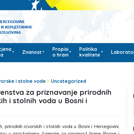
cjena
Propisi
Politika
Znanost
Laborator
ka
o hrani
kvalitete
vorske i stolne vode
Uncategorized
enstva za priznavanje prirodnih
ih i stolnih voda u Bosni i
, prirodnih izvorskih i stolnih voda u Bosni i Hercegovini,
icu u prostorijama Agencije za sigurnost hrane Bosne i