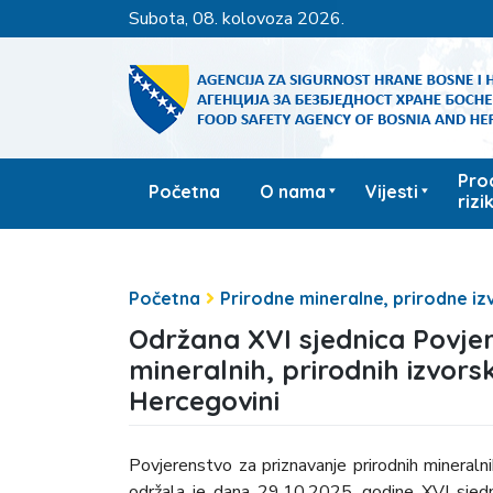
subota, 08. kolovoza 2026.
Pro
Početna
O nama
Vijesti
rizi
Početna
Prirodne mineralne, prirodne iz
Održana XVI sjednica Povjer
mineralnih, prirodnih izvorsk
Hercegovini
Povjerenstvo za priznavanje prirodnih mineralnih
održala je dana 29.10.2025. godine XVI sjedn