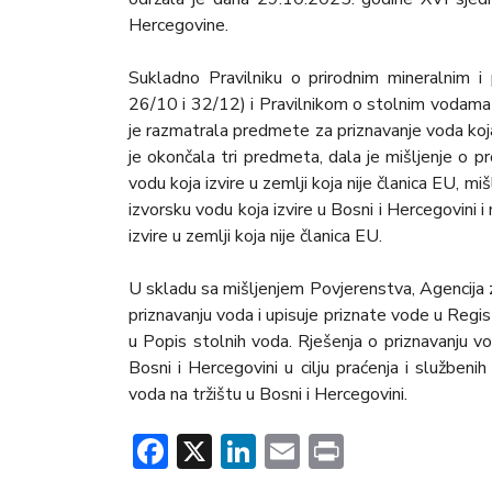
Hercegovine.
Sukladno Pravilniku o prirodnim mineralnim i 
26/10 i 32/12) i Pravilnikom o stolnim vodama 
je razmatrala predmete za priznavanje voda koja
je okončala tri predmeta, dala je mišljenje o pr
vodu koja izvire u zemlji koja nije članica EU, mi
izvorsku vodu koja izvire u Bosni i Hercegovini 
izvire u zemlji koja nije članica EU.
U skladu sa mišljenjem Povjerenstva, Agencija 
priznavanju voda i upisuje priznate vode u Regista
u Popis stolnih voda. Rješenja o priznavanju v
Bosni i Hercegovini u cilju praćenja i službenih 
voda na tržištu u Bosni i Hercegovini.
Facebook
X
LinkedIn
Email
Print