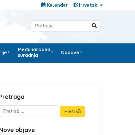
Kalendar
Međunarodna
ije
Nabave
suradnja
Pretraga
Nove objave