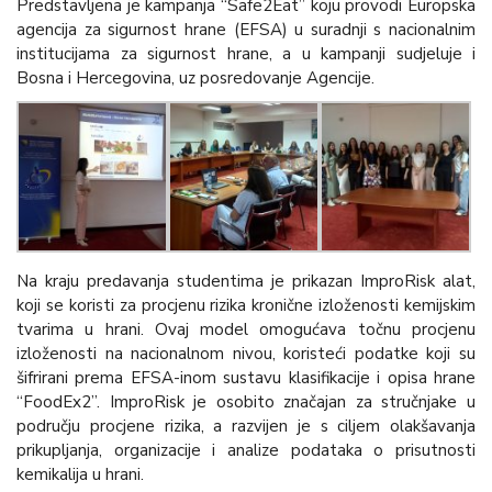
Predstavljena je kampanja “Safe2Eat” koju provodi Europska
agencija za sigurnost hrane (EFSA) u suradnji s nacionalnim
institucijama za sigurnost hrane, a u kampanji sudjeluje i
Bosna i Hercegovina, uz posredovanje Agencije.
Na kraju predavanja studentima je prikazan ImproRisk alat,
koji se koristi za procjenu rizika kronične izloženosti kemijskim
tvarima u hrani. Ovaj model omogućava točnu procjenu
izloženosti na nacionalnom nivou, koristeći podatke koji su
šifrirani prema EFSA-inom sustavu klasifikacije i opisa hrane
“FoodEx2”. ImproRisk je osobito značajan za stručnjake u
području procjene rizika, a razvijen je s ciljem olakšavanja
prikupljanja, organizacije i analize podataka o prisutnosti
kemikalija u hrani.