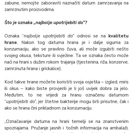
zabune, nemojte zaboraviti naznačiti datum zamrzavanja na
zamrznutim proizvodima.
Što je oznaka „najbolje upotrijebiti do”?
Oznaka “
najbolje upotrijebiti do”
odnosi se na
kvalitetu
hrane
. Nakon tog datuma hrana je i dalje sigurna za
konzumaciju, ako se pravilno čuva, ali može izgubiti nešto
svojeg okusa, teksture ili svježine. Ta se oznaka često može
naći na hrani s dužim rokom trajanja (tjestenina, riža, konzerve,
zamrznuta hrana i grickalice).
Kod takve hrane možete koristiti svoja osjetila – izgled, miris
ili okus – kako biste provjerili je li još uvijek dobra za jelo.
Međutim, to ne vrijedi za hranu označenu datumom
“
upotrijebiti do”,
jer štetne bakterije mogu biti prisutne, čak i
ako se hrana čini prikladnom za konzumaciju.
„Označavanje datuma na hrani temelji se na znanstvenim
spoznajama. Pružanje jasnih i točnih informacija na ambalaži,