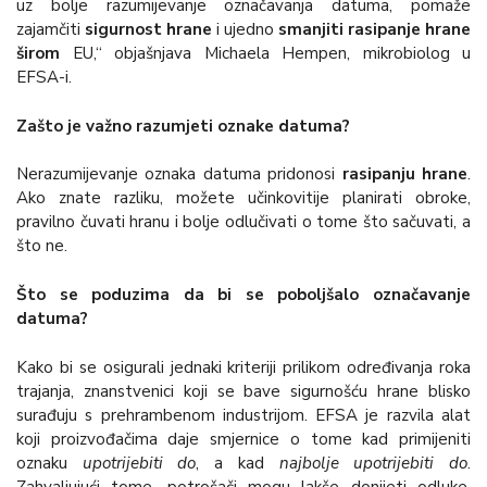
uz bolje razumijevanje označavanja datuma, pomaže
zajamčiti
sigurnost hrane
i ujedno
smanjiti rasipanje hrane
širom
EU,“ objašnjava Michaela Hempen, mikrobiolog u
EFSA-i.
Zašto je važno razumjeti oznake datuma?
Nerazumijevanje oznaka datuma pridonosi
rasipanju hrane
.
Ako znate razliku, možete učinkovitije planirati obroke,
pravilno čuvati hranu i bolje odlučivati o tome što sačuvati, a
što ne.
Što se poduzima da bi se poboljšalo označavanje
datuma?
Kako bi se osigurali jednaki kriteriji prilikom određivanja roka
trajanja, znanstvenici koji se bave sigurnošću hrane blisko
surađuju s prehrambenom industrijom. EFSA je razvila alat
koji proizvođačima daje smjernice o tome kad primijeniti
oznaku
upotrijebiti do
, a kad
najbolje upotrijebiti do
.