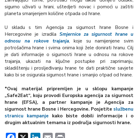
Zahvaljujući tome, potrošači mogu lakše donijeti odluke,
sigurno uživati u hrani, uštedjeti novac i pomoći u zaštiti
planeta smanjenjem količine otpada od hrane.
U skladu s tim Agencija za sigurnost hrane Bosne i
Hercegovine je izradila
Smjernice za sigurnost hrane u
odnosu na rokove trajanja
, koje su namijenjene svim
potrošačima hrane i svima onima koji žele donirati hranu. Cilj
je dati informacije o sigurnosti hrane u odnosu na rokove
trajanja, ukazati na ključne postupke pri zaprimanju,
skladištenju i prosljeđivanju hrane te dati praktične savjete
kako bi se osigurala sigurnost hrane i smanjio otpad od hrane.
*Ovaj materijal pripremljen je u sklopu kampanje
„Safe2Eat“, koju provodi Europska agencija za sigurnost
hrane (EFSA), a partner kampanje je Agencija za
sigurnost hrane Bosne i Hercegovine. Posjetite
službenu
stranicu kampanje
kako biste dobili informacije i o
drugim aktualnim temama iz područja sigurnosti hrane.
Facebook
X
LinkedIn
Email
Print