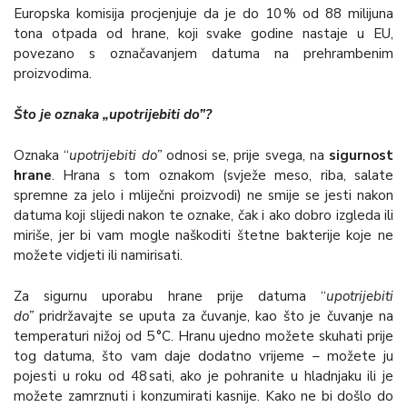
Europska komisija procjenjuje da je do 10 % od 88 milijuna
tona otpada od hrane, koji svake godine nastaje u EU,
povezano s označavanjem datuma na prehrambenim
proizvodima.
Što je oznaka „upotrijebiti do”?
Oznaka “
upotrijebiti do”
odnosi se, prije svega, na
sigurnost
hrane
. Hrana s tom oznakom (svježe meso, riba, salate
spremne za jelo i mliječni proizvodi) ne smije se jesti nakon
datuma koji slijedi nakon te oznake, čak i ako dobro izgleda ili
miriše, jer bi vam mogle naškoditi štetne bakterije koje ne
možete vidjeti ili namirisati.
Za sigurnu uporabu hrane prije datuma “
upotrijebiti
do”
pridržavajte se uputa za čuvanje, kao što je čuvanje na
temperaturi nižoj od 5 °C. Hranu ujedno možete skuhati prije
tog datuma, što vam daje dodatno vrijeme – možete ju
pojesti u roku od 48 sati, ako je pohranite u hladnjaku ili je
možete zamrznuti i konzumirati kasnije. Kako ne bi došlo do