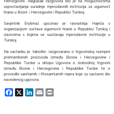
Hercegovini. Naglasak razgovora bio je na mogućnostima
uspostavljanja suradnje mjerodavnih institucija za sigurnost
hrane u Bosni i Hercegovini i Republici Turskoj.
Savjetnik Eryilmaz upoznao je ravnatelja Hajrića s
organizacijom sustava sigurnosti hrane u Republici Turskoj i
izazovima s kojima se suočavaju mjerodavne institucije u
Turskoj.
Na sastanku je, također, razgovarano o trgovinskoj razmjeni
prehrambenih proizvoda između Bosne i Hercegovine i
Republike Turske u sklopu Ugovora o slobodnoj trgovini
između Bosne i Hercegovine i Republike Turske te o
provedbi sanitarnih i fitosanitarnih mjera koje su sastavni dio
navedenog ugovora.
Facebook
X
LinkedIn
Email
Print