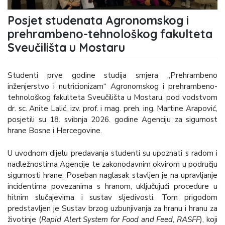
Posjet studenata Agronomskog i
prehrambeno-tehnološkog fakulteta
Sveučilišta u Mostaru
Studenti prve godine studija smjera „Prehrambeno
inženjerstvo i nutricionizam“ Agronomskog i prehrambeno-
tehnološkog fakulteta Sveučilišta u Mostaru, pod vodstvom
dr. sc. Anite Lalić, izv. prof. i mag. preh. ing. Martine Arapović,
posjetili su 18. svibnja 2026. godine Agenciju za sigurnost
hrane Bosne i Hercegovine.
U uvodnom dijelu predavanja studenti su upoznati s radom i
nadležnostima Agencije te zakonodavnim okvirom u području
sigurnosti hrane. Poseban naglasak stavljen je na upravljanje
incidentima povezanima s hranom, uključujući procedure u
hitnim slučajevima i sustav sljedivosti. Tom prigodom
predstavljen je Sustav brzog uzbunjivanja za hranu i hranu za
životinje (
Rapid Alert System for Food and Feed, RASFF
), koji