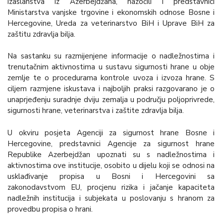
izaslanstva iz Azerbejdžana, nazočili i predstavnici
Ministarstva vanjske trgovine i ekonomskih odnose Bosne i
Hercegovine, Ureda za veterinarstvo BiH i Uprave BiH za
zaštitu zdravlja bilja.
Na sastanku su razmijenjene informacije o nadležnostima i
trenutačnim aktivnostima u sustavu sigurnosti hrane u obje
zemlje te o procedurama kontrole uvoza i izvoza hrane. S
ciljem razmjene iskustava i najboljih praksi razgovarano je o
unaprjeđenju suradnje dviju zemalja u području poljoprivrede,
sigurnosti hrane, veterinarstva i zaštite zdravlja bilja.
U okviru posjeta Agenciji za sigurnost hrane Bosne i
Hercegovine, predstavnici Agencije za sigurnost hrane
Republike Azerbejdžan upoznati su s nadležnostima i
aktivnostima ove institucije, osobito u dijelu koji se odnosi na
usklađivanje propisa u Bosni i Hercegovini sa
zakonodavstvom EU, procjenu rizika i jačanje kapaciteta
nadležnih institucija i subjekata u poslovanju s hranom za
provedbu propisa o hrani.