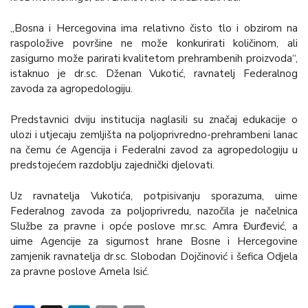
„Bosna i Hercegovina ima relativno čisto tlo i obzirom na
raspoložive površine ne može konkurirati količinom, ali
zasigurno može parirati kvalitetom prehrambenih proizvoda“,
istaknuo je dr.sc. Dženan Vukotić, ravnatelj Federalnog
zavoda za agropedologiju.
Predstavnici dviju institucija naglasili su značaj edukacije o
ulozi i utjecaju zemljišta na poljoprivredno-prehrambeni lanac
na čemu će Agencija i Federalni zavod za agropedologiju u
predstojećem razdoblju zajednički djelovati.
Uz ravnatelja Vukotića, potpisivanju sporazuma, uime
Federalnog zavoda za poljoprivredu, nazočila je načelnica
Službe za pravne i opće poslove mr.sc. Amra Đurđević, a
uime Agencije za sigurnost hrane Bosne i Hercegovine
zamjenik ravnatelja dr.sc. Slobodan Dojčinović i šefica Odjela
za pravne poslove Amela Isić.