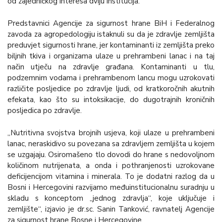
od zajedničkog interesa dviju institucija.
Predstavnici Agencije za sigurnost hrane BiH i Federalnog
zavoda za agropedologiju istaknuli su da je zdravlje zemljišta
preduvjet sigurnosti hrane, jer kontaminanti iz zemljišta preko
biljnih tkiva i organizama ulaze u prehrambeni lanac i na taj
način utječu na zdravlje građana. Kontaminanti u tlu,
podzemnim vodama i prehrambenom lancu mogu uzrokovati
različite posljedice po zdravlje ljudi, od kratkoročnih akutnih
efekata, kao što su intoksikacije, do dugotrajnih kroničnih
posljedica po zdravlje.
„Nutritivna svojstva brojnih usjeva, koji ulaze u prehrambeni
lanac, neraskidivo su povezana sa zdravljem zemljišta u kojem
se uzgajaju. Osiromašeno tlo dovodi do hrane s nedovoljnom
količinom nutrijenata, a onda i pothranjenosti uzrokovane
deficijencijom vitamina i minerala. To je dodatni razlog da u
Bosni i Hercegovini razvijamo međuinstitucionalnu suradnju u
skladu s konceptom „jednog zdravlja“, koje uključuje i
zemljište“, izjavio je dr.sc. Sanin Tanković, ravnatelj Agencije
za sigurnost hrane Bosne i Hercegovine.