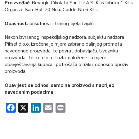
Proizvođač:
Beyoglu Cikolata San.Tic A.S. Kilis fabrika 1 Kilis
Organize San. Bol, 20 Nolu Cadde No 6 Kilis
Opasnost:
prisutnost stranog tijela (vijak)
Nakon izvršenog inspekcijskog nadzora, subjektu nadzora
Piksel d.o.o. izrečena je mjera zabrane daljnjeg prometa
navedenog proizvoda, te povrat dobavljaču. Uvozniku
proizvoda, Tesco d.o.o. Tuzla, naložene su mjere
obavještavanja kupaca i potrošača o riziku, odnosno opoziv
proizvoda.
Obavijest se odnosi samo na proizvod s naprijed
navedenim podacima!
Facebook
X
LinkedIn
Email
Print