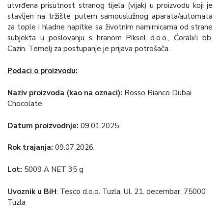
utvrđena prisutnost stranog tijela (vijak) u proizvodu koji je
stavljen na tržište putem samouslužnog aparata/automata
za tople i hladne napitke sa životnim namirnicama od strane
subjekta u poslovanju s hranom Piksel d.o.o., Ćoralići bb,
Cazin. Temelj za postupanje je prijava potrošača.
Podaci o proizvodu:
Naziv proizvoda (kao na oznaci):
Rosso Bianco Dubai
Chocolate
Datum proizvodnje:
09.01.2025.
Rok trajanja:
09.07.2026.
Lot:
5009 A NET 35 g
Uvoznik u BiH
: Tesco d.o.o. Tuzla, Ul. 21. decembar, 75000
Tuzla