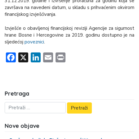
31.12.2019. godine i izvršenje proračuna za godinu koja se
završava na navedeni datum, u skladu s prihvaćenim okvirom
financijskog izvješćivanja.
Izvješće o obavljenoj financijskoj reviziji Agencije za sigurnost
hrane Bosne i Hercegovine za 2019. godinu dostupno je na
sljedećoj
poveznici
.
Facebook
X
LinkedIn
Email
Print
Pretraga
Nove objave