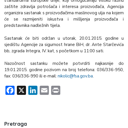
standardima Europske unije, koji omogućavaju visoku razinu
zaštite zdravlja potrošača i interesa proizvođača, Agencija
organizira sastanak s proizvođačima maslinovog ulja na kojem
će se razmijeniti iskustva i mišljenja proizvođača i
predstavnika nadležnih tijela.
Sastanak će biti održan u utorak, 20.01.2015. godine u
sjedištu Agencije za sigurnost hrane BiH, dr. Ante Starčevića
bb, zgrada Integra, IV. kat, s početkom u 11:00 sati.
Nazočnost sastanku možete potvrditi najkasnije do
19.01.2015. godine pozivom na broj telefona: 036/336-950,
fax: 036/336-990 ili e-mail:
nikolic@fsa.gov.ba
.
Facebook
X
LinkedIn
Email
Print
Pretraga