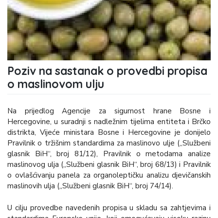
Poziv na sastanak o provedbi propisa
o maslinovom ulju
Na prijedlog Agencije za sigurnost hrane Bosne i
Hercegovine, u suradnji s nadležnim tijelima entiteta i Brčko
distrikta, Vijeće ministara Bosne i Hercegovine je donijelo
Pravilnik o tržišnim standardima za maslinovo ulje („Službeni
glasnik BiH“, broj 81/12), Pravilnik o metodama analize
maslinovog ulja („Službeni glasnik BiH“, broj 68/13) i Pravilnik
o ovlašćivanju panela za organoleptičku analizu djevičanskih
maslinovih ulja („Službeni glasnik BiH“, broj 74/14).
U cilju provedbe navedenih propisa u skladu sa zahtjevima i