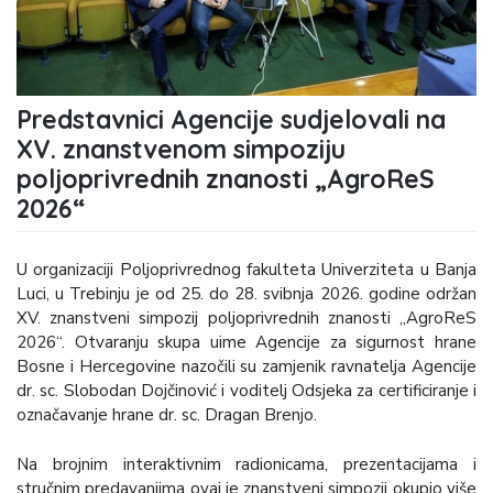
Predstavnici Agencije sudjelovali na
XV. znanstvenom simpoziju
poljoprivrednih znanosti „AgroReS
2026“
U organizaciji Poljoprivrednog fakulteta Univerziteta u Banja
Luci, u Trebinju je od 25. do 28. svibnja 2026. godine održan
XV. znanstveni simpozij poljoprivrednih znanosti „AgroReS
2026“. Otvaranju skupa uime Agencije za sigurnost hrane
Bosne i Hercegovine nazočili su zamjenik ravnatelja Agencije
dr. sc. Slobodan Dojčinović i voditelj Odsjeka za certificiranje i
označavanje hrane dr. sc. Dragan Brenjo.
Na brojnim interaktivnim radionicama, prezentacijama i
stručnim predavanjima ovaj je znanstveni simpozij okupio više