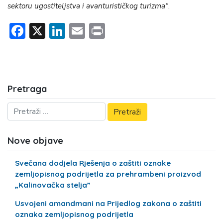
sektoru ugostiteljstva i avanturističkog turizma“
.
Facebook
X
LinkedIn
Email
Print
Pretraga
Nove objave
Svečana dodjela Rješenja o zaštiti oznake
zemljopisnog podrijetla za prehrambeni proizvod
„Kalinovačka stelja”
Usvojeni amandmani na Prijedlog zakona o zaštiti
oznaka zemljopisnog podrijetla