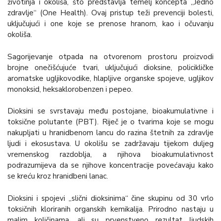
životinja i okoliša, što predstavlja temelj koncepta „Jedno
zdravlje“ (One Health). Ovaj pristup teži prevenciji bolesti,
uključujući i one koje se prenose hranom, kao i očuvanju
okoliša.
Sagorijevanje otpada na otvorenom prostoru proizvodi
brojne onečišćujuće tvari, uključujući dioksine, policikličke
aromatske ugljikovodike, hlapljive organske spojeve, ugljikov
monoksid, heksaklorobenzen i pepeo.
Dioksini se svrstavaju među postojane, bioakumulativne i
toksične polutante (PBT). Riječ je o tvarima koje se mogu
nakupljati u hranidbenom lancu do razina štetnih za zdravlje
ljudi i ekosustava. U okolišu se zadržavaju tijekom duljeg
vremenskog razdoblja, a njihova bioakumulativnost
podrazumijeva da se njihove koncentracije povećavaju kako
se kreću kroz hranidbeni lanac.
Dioksini i spojevi „slični dioksinima“ čine skupinu od 30 vrlo
toksičnih kloriranih organskih kemikalija. Prirodno nastaju u
malim količinama, ali su prvenstveno rezultat ljudskih