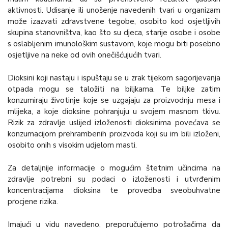
aktivnosti. Udisanje ili unošenje navedenih tvari u organizam
može izazvati zdravstvene tegobe, osobito kod osjetljivih
skupina stanovništva, kao što su djeca, starije osobe i osobe
s oslabljenim imunološkim sustavom, koje mogu biti posebno
osjetljive na neke od ovih onečišćujućih tvari.
Dioksini koji nastaju i ispuštaju se u zrak tijekom sagorijevanja
otpada mogu se taložiti na biljkama. Te biljke zatim
konzumiraju životinje koje se uzgajaju za proizvodnju mesa i
mlijeka, a koje dioksine pohranjuju u svojem masnom tkivu.
Rizik za zdravlje uslijed izloženosti dioksinima povećava se
konzumacijom prehrambenih proizvoda koji su im bili izloženi,
osobito onih s visokim udjelom masti.
Za detaljnije informacije o mogućim štetnim učincima na
zdravlje potrebni su podaci o izloženosti i utvrđenim
koncentracijama dioksina te provedba sveobuhvatne
procjene rizika.
Imajući u vidu navedeno, preporučujemo potrošačima da