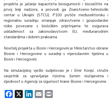
projekta je jačanje kapaciteta biosigurnosti i biozaštite na
prvoj liniji nadzora, a provodi ga Znanstveno-tehnološki
centar u Ukrajini (STCU). P100 potiče međusektorsku i
regionalnu suradnju, smanjuje zdravstvene i gospodarske
rizike povezane s biološkim prijetnjama te osigurava
usklađenost sa zakonodavstvom EU, međunarodnim
standardima i dobrim praksama.
Nositelj projekta u Bosni i Hercegovini je Ministarstvo obrane
Bosne i Hercegovine u suradnji s mjerodavnim tijelima u
Bosni i Hercegovini.
Na simulacijskoj vježbi sudjelovao je i Emir Konjić, stručni
savjetnik za upravljanje rizicima, žurnim slučajevima i
sljedivost u Agenciji za sigurnost hrane Bosne i Hercegovine.
Facebook
X
LinkedIn
Email
Print