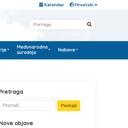
Kalendar
Međunarodna
ije
Nabave
suradnja
Pretraga
Nove objave