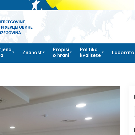
cjena
Propisi
Politika
Znanost
Laborator
ka
o hrani
kvalitete