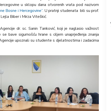
Hercegovine u sklopu dana otvorenih vrata pod nazivom
rane Bosne i Hercegovine”
. U pratnji studenata bili su prof.
 Lejla Biber i Mirza Viteškić.
gencije dr. sc. Sanin Tanković, koji je naglasio važnost
je se bave sigurnošću hrane s ciljem unaprjeđenja znanja
 Agencije upoznali su studente s djelatnostima i zadacima