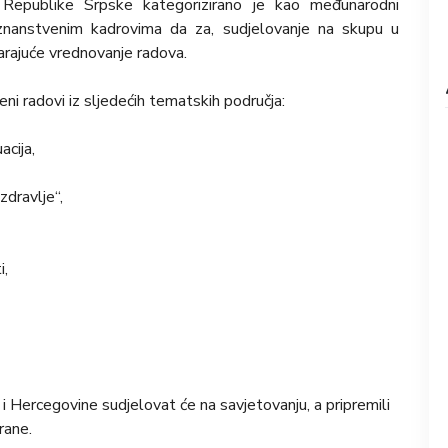
 Republike Srpske kategorizirano je kao međunarodni
nanstvenim kadrovima da za, sudjelovanje na skupu u
arajuće vrednovanje radova.
ni radovi iz sljedećih tematskih područja:
cija,
dravlje“,
i,
i Hercegovine sudjelovat će na savjetovanju, a pripremili
rane.