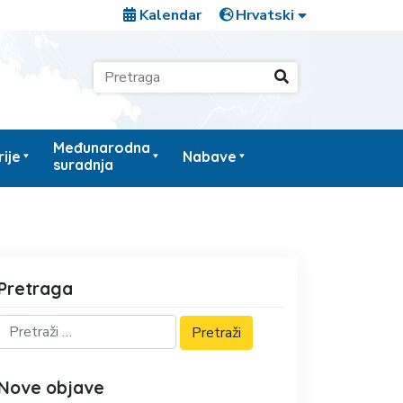
Kalendar
Međunarodna
ije
Nabave
suradnja
Pretraga
Nove objave