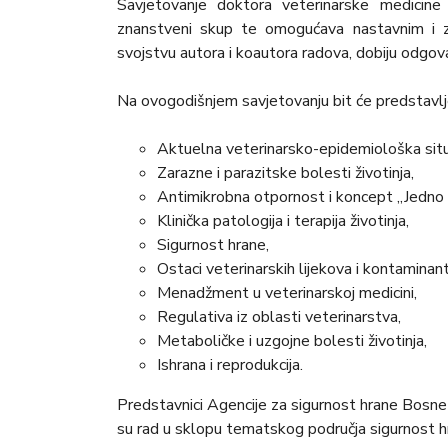
Savjetovanje doktora veterinarske medicine
znanstveni skup te omogućava nastavnim i z
svojstvu autora i koautora radova, dobiju odgov
Na ovogodišnjem savjetovanju bit će predstavlje
Aktuelna veterinarsko-epidemiološka situa
Zarazne i parazitske bolesti životinja,
Antimikrobna otpornost i koncept „Jedno z
Klinička patologija i terapija životinja,
Sigurnost hrane,
Ostaci veterinarskih lijekova i kontaminant
Menadžment u veterinarskoj medicini,
Regulativa iz oblasti veterinarstva,
Metaboličke i uzgojne bolesti životinja,
Ishrana i reprodukcija.
Predstavnici Agencije za sigurnost hrane Bosne 
su rad u sklopu tematskog područja sigurnost h