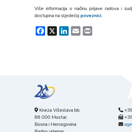
Više informacija o načinu prijave radova i su
dostupna na sljedećoj
poveznici
.
Facebook
X
LinkedIn
Email
Print
Kneza Višeslava bb,
+38
88 000 Mostar,
+38
Bosna i Hercegovina
age
Radno vrijeme: