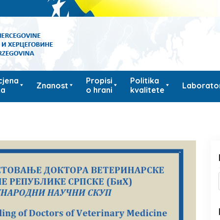
cjena
Propisi
Politika
Znanost
Laborator
ka
o hrani
kvalitete