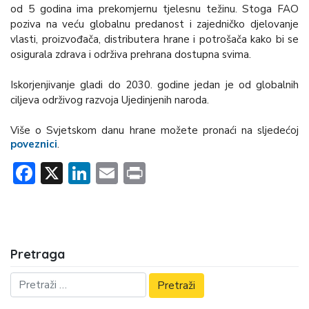
od 5 godina ima prekomjernu tjelesnu težinu. Stoga FAO
poziva na veću globalnu predanost i zajedničko djelovanje
vlasti, proizvođača, distributera hrane i potrošača kako bi se
osigurala zdrava i održiva prehrana dostupna svima.
Iskorjenjivanje gladi do 2030. godine jedan je od globalnih
ciljeva održivog razvoja Ujedinjenih naroda.
Više o Svjetskom danu hrane možete pronaći na sljedećoj
poveznici
.
Facebook
X
LinkedIn
Email
Print
Pretraga