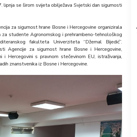
 7. lipnja se širom svijeta obilježava Svjetski dan sigurnosti
cija za sigurnost hrane Bosne i Hercegovine organizirala
nja za studente Agronomskog i prehrambeno-tehnološkog
iteranskog fakulteta Univerziteta “Džemal Bijedić”.
sti Agencije za sigurnost hrane Bosne i Hercegovine,
sni i Hercegovini s pravnom stečevinom EU, istraživanja,
adih znanstvenika iz Bosne i Hercegovine.