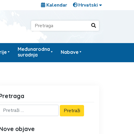
Kalendar
Međunarodna
ije
Nabave
suradnja
Pretraga
Nove objave