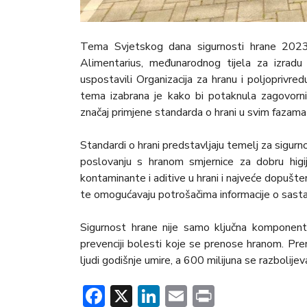
Tema Svjetskog dana sigurnosti hrane 2023
Alimentarius, međunarodnog tijela za izradu
uspostavili Organizacija za hranu i poljoprivr
tema izabrana je kako bi potaknula zagovorni
značaj primjene standarda o hrani u svim fazama
Standardi o hrani predstavljaju temelj za sigurn
poslovanju s hranom smjernice za dobru higij
kontaminante i aditive u hrani i najveće dopušten
te omogućavaju potrošačima informacije o sastavu
Sigurnost hrane nije samo ključna komponen
prevenciji bolesti koje se prenose hranom. P
ljudi godišnje umire, a 600 milijuna se razbolije
Facebook
X
LinkedIn
Email
Print