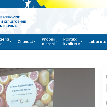
cjena
Propisi
Politika
Znanost
Laborator
ka
o hrani
kvalitete