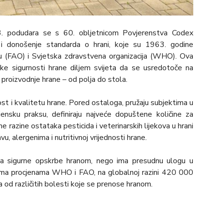
. podudara se s 60. obljetnicom Povjerenstva Codex
 i donošenje standarda o hrani, koje su 1963. godine
edu (FAO) i Svjetska zdravstvena organizacija (WHO). Ova
ke sigurnosti hrane diljem svijeta da se usredotoče na
 proizvodnje hrane – od polja do stola.
ost i kvalitetu hrane. Pored ostaloga, pružaju subjektima u
ensku praksu, definiraju najveće dopuštene količine za
e razine ostataka pesticida i veterinarskih lijekova u hrani
, alergenima i nutritivnoj vrijednosti hrane.
ta sigurne opskrbe hranom, nego ima presudnu ulogu u
rema procjenama WHO i FAO, na globalnoj razini 420 000
va od različitih bolesti koje se prenose hranom.