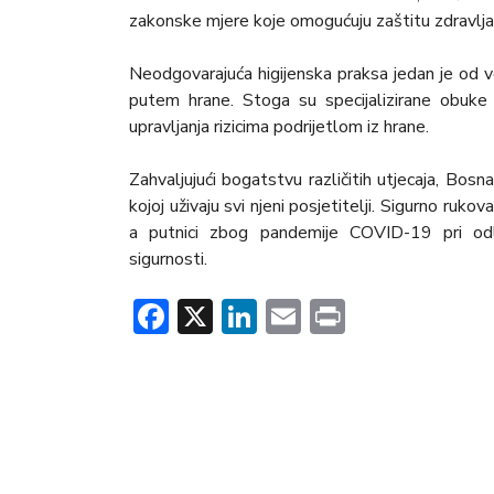
zakonske mjere koje omogućuju zaštitu zdravlja g
Neodgovarajuća higijenska praksa jedan je od v
putem hrane. Stoga su specijalizirane obuke
upravljanja rizicima podrijetlom iz hrane.
Zahvaljujući bogatstvu različitih utjecaja, Bosn
kojoj uživaju svi njeni posjetitelji. Sigurno ruk
a putnici zbog pandemije COVID-19 pri odluč
sigurnosti.
Facebook
X
LinkedIn
Email
Print