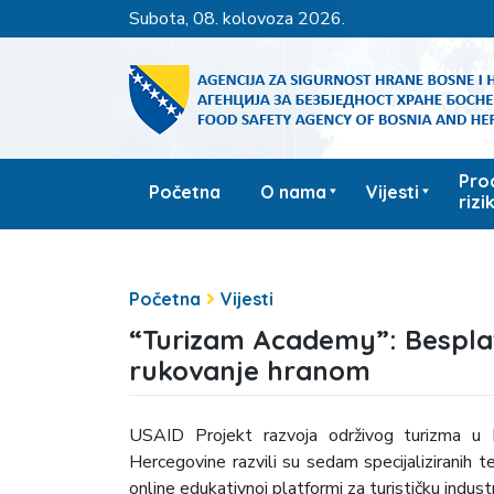
subota, 08. kolovoza 2026.
Pro
Početna
O nama
Vijesti
rizi
Početna
Vijesti
“Turizam Academy”: Besplatn
rukovanje hranom
USAID Projekt razvoja održivog turizma u 
Hercegovine razvili su sedam specijaliziranih t
online edukativnoj platformi za turističku industr