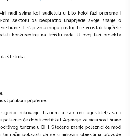
i nudi svima koji sudjeluju u bilo kojoj fazi pripreme i
ljskom sektoru da besplatno unaprijede svoje znanje o
jene hrane. Tečajevima mogu pristupiti i svi ostali koji žele
stati konkurentniji na tržištu rada. U ovoj fazi projekta
rola štetnika,
e,
ost prilikom pripreme.
 sigurno rukovanje hranom u sektoru ugostiteljstva i
 polaznici će dobiti certifikat Agencije za sigurnost hrane
održivog turizma u BiH. Stečeno znanje polaznici će moći
 taj način pokazati da se u njihovim objektima provode