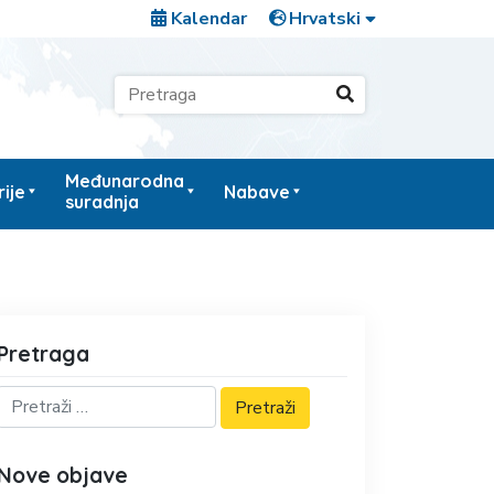
Kalendar
Međunarodna
ije
Nabave
suradnja
Pretraga
Nove objave