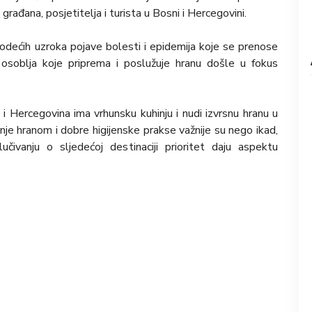
rađana, posjetitelja i turista u Bosni i Hercegovini.
odećih uzroka pojave bolesti i epidemija koje se prenose
 osoblja koje priprema i poslužuje hranu došle u fokus
a i Hercegovina ima vrhunsku kuhinju i nudi izvrsnu hranu u
ovanje hranom i dobre higijenske prakse važnije su nego ikad,
ivanju o sljedećoj destinaciji prioritet daju aspektu