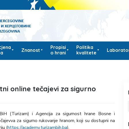
cjena
Propisi
Politika
Znanost
Laborator
ka
o hrani
kvalitete
i online tečajevi za sigurno
BiH (Turizam) i Agencija za sigurnost hrane Bosne i
ečajevva za sigurno rukovanje hranom, koji su dostupni na
iju (
https://academy.turizambih.ba
).