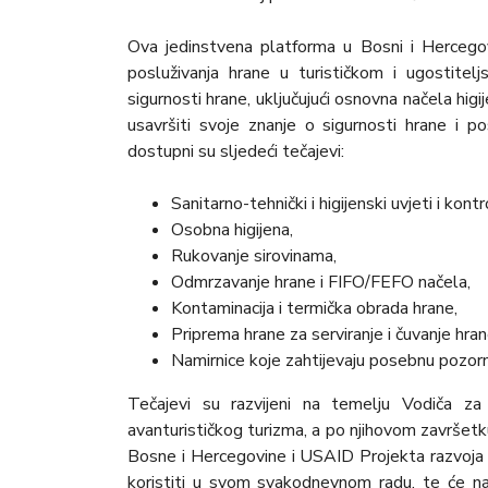
Ova jedinstvena platforma u Bosni i Hercegovin
posluživanja hrane u turističkom i ugostite
sigurnosti hrane, uključujući osnovna načela higi
usavršiti svoje znanje o sigurnosti hrane i po
dostupni su sljedeći tečajevi:
Sanitarno-tehnički i higijenski uvjeti i kont
Osobna higijena,
Rukovanje sirovinama,
Odmrzavanje hrane i FIFO/FEFO načela,
Kontaminacija i termička obrada hrane,
Priprema hrane za serviranje i čuvanje hran
Namirnice koje zahtijevaju posebnu pozorn
Tečajevi su razvijeni na temelju Vodiča za
avanturističkog turizma, a po njihovom završetku
Bosne i Hercegovine i USAID Projekta razvoja 
koristiti u svom svakodnevnom radu, te će na