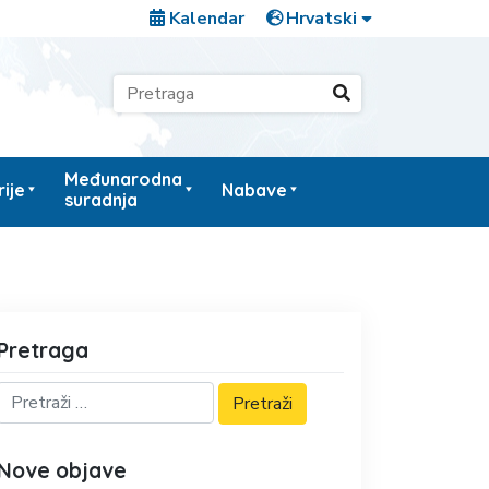
Kalendar
Međunarodna
ije
Nabave
suradnja
Pretraga
Nove objave