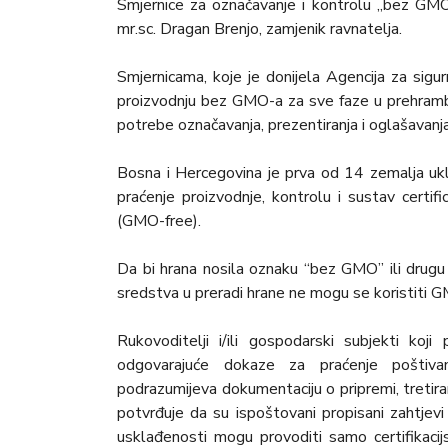
Smjernice za označavanje i kontrolu „bez GMO
mr.sc. Dragan Brenjo, zamjenik ravnatelja.
Smjernicama, koje je donijela Agencija za sigu
proizvodnju bez GMO-a za sve faze u prehrambe
potrebe označavanja, prezentiranja i oglašavanja
Bosna i Hercegovina je prva od 14 zemalja uklj
praćenje proizvodnje, kontrolu i sustav certi
(GMO-free).
Da bi hrana nosila oznaku “bez GMO” ili drugu o
sredstva u preradi hrane ne mogu se koristiti GM
Rukovoditelji i/ili gospodarski subjekti koji
odgovarajuće dokaze za praćenje poštivanj
podrazumijeva dokumentaciju o pripremi, tretiranj
potvrđuje da su ispoštovani propisani zahtjevi 
usklađenosti mogu provoditi samo certifikacijs