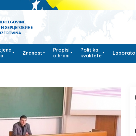
cjena
Propisi
Politika
Znanost
Laborator
ka
o hrani
kvalitete