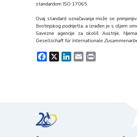
standardom ISO 17065.
Ovaj standard označavanja može se primjenjiva
životinjskog podrijetla, a izrađen je s ciljem
Savezne agencije za okoliš Austrije, Njema
Gesellschaft für Internationale Zusammenarbe
Facebook
X
LinkedIn
Email
Print