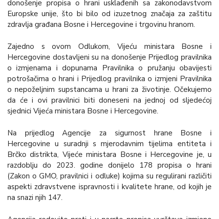
donošenje propisa o hrani usklađenih sa zakonodavstvom
Europske unije, što bi bilo od izuzetnog značaja za zaštitu
zdravlja građana Bosne i Hercegovine i trgovinu hranom.
Zajedno s ovom Odlukom, Vijeću ministara Bosne i
Hercegovine dostavljeni su na donošenje Prijedlog pravilnika
o izmjenama i dopunama Pravilnika o pružanju obavijesti
potrošačima o hrani i Prijedlog pravilnika o izmjeni Pravilnika
o nepoželjnim supstancama u hrani za životinje. Očekujemo
da će i ovi pravilnici biti doneseni na jednoj od sljedećoj
sjednici Vijeća ministara Bosne i Hercegovine.
Na prijedlog Agencije za sigurnost hrane Bosne i
Hercegovine u suradnji s mjerodavnim tijelima entiteta i
Brčko distrikta, Vijeće ministara Bosne i Hercegovine je, u
razdoblju do 2023. godine donijelo 178 propisa o hrani
(Zakon o GMO, pravilnici i odluke) kojima su regulirani različiti
aspekti zdravstvene ispravnosti i kvalitete hrane, od kojih je
na snazi njih 147.