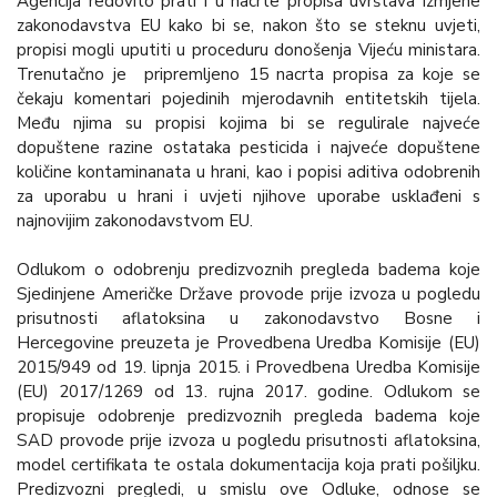
Agencija redovito prati i u nacrte propisa uvrštava izmjene
zakonodavstva EU kako bi se, nakon što se steknu uvjeti,
propisi mogli uputiti u proceduru donošenja Vijeću ministara.
Trenutačno je pripremljeno 15 nacrta propisa za koje se
čekaju komentari pojedinih mjerodavnih entitetskih tijela.
Među njima su propisi kojima bi se regulirale najveće
dopuštene razine ostataka pesticida i najveće dopuštene
količine kontaminanata u hrani, kao i popisi aditiva odobrenih
za uporabu u hrani i uvjeti njihove uporabe usklađeni s
najnovijim zakonodavstvom EU.
Odlukom o odobrenju predizvoznih pregleda badema koje
Sjedinjene Američke Države provode prije izvoza u pogledu
prisutnosti aflatoksina u zakonodavstvo Bosne i
Hercegovine preuzeta je Provedbena Uredba Komisije (EU)
2015/949 оd 19. lipnja 2015. i Provedbena Uredba Komisije
(EU) 2017/1269 оd 13. rujna 2017. godine. Odlukom se
propisuje odobrenje predizvoznih pregleda badema koje
SAD provode prije izvoza u pogledu prisutnosti aflatoksina,
model certifikata te ostala dokumentacija koja prati pošiljku.
Predizvozni pregledi, u smislu ove Odluke, odnose se