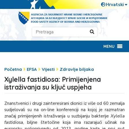
MENU
Početna
EFSA
Vijesti
Zdravlje biljaka
Xylella fastidiosa: Primijenjena
istraživanja su ključ uspjeha
Znanstvenici i drugi zainteresirani dionici iz više od 60 zemalja
sudjelovali su na on-line konferenciji na kojoj je razmatran
značaj primijenjenih istraživanja u suzbijanju bakterije
Xylella
fastidiosa,
biljne štetočine koja ima razarajući učinak na
europsku poljoprivredu od 2013. godine kada je prvi put