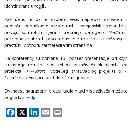
identificirana u regiji .
Zaključeno je da je osobito velik napredak ostvaren u
području identifikacije rezistentnih i zamjenskih usjeva te u
razvoju kontrolnih mjera i tretiranja patogena. Međutim,
potrebno je ubrzati proces primjene rezultata istraživanja u
praktičnu potporu zainteresiranim stranama.
Na konferenciji su održane 102 poster prezentacije, od kojih
su mnoge rezultat rada mladih istraživača okupljenih oko
projekta „
XF-Actors
“, vodećeg istraživačkog projekta o
X.
fastidiosa
u Europi u protekle četiri godine.
Dvanaest nagrađenih prezentacija mladih istraživača možete
pogledati
ovdje
.
Facebook
X
LinkedIn
Email
Print