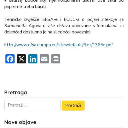
• sadržaj bočice koji nije konzumiran unutar dva sata od
pripreme treba baciti.
Tehničko izvješće EFSA-e i ECDC-a o pojavi infekcije sa
Salmonella
Agona u više država povezane s formulama za
dojenčad dostupno je na sljedećoj poveznici:
http://www.efsa.europa.eu/sites/default/files/1365e.pdf
Facebook
X
LinkedIn
Email
Print
Pretraga
Nove objave