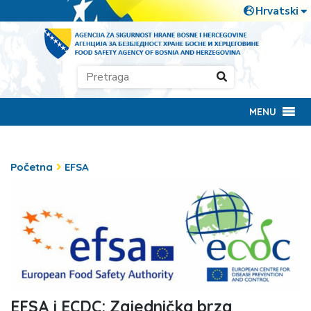
MENU
Početna
EFSA
EFSA i ECDC: Zajednička brza