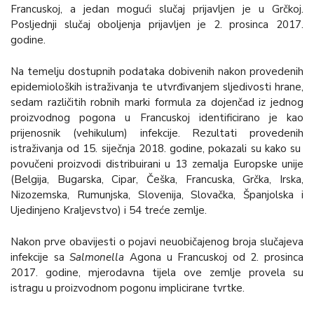
Francuskoj, a jedan mogući slučaj prijavljen je u Grčkoj.
Posljednji slučaj oboljenja prijavljen je 2. prosinca 2017.
godine.
Na temelju dostupnih podataka dobivenih nakon provedenih
epidemioloških istraživanja te utvrđivanjem sljedivosti hrane,
sedam različitih robnih marki formula za dojenčad iz jednog
proizvodnog pogona u Francuskoj identificirano je kao
prijenosnik (vehikulum) infekcije. Rezultati provedenih
istraživanja od 15. siječnja 2018. godine, pokazali su kako su
povučeni proizvodi distribuirani u 13 zemalja Europske unije
(Belgija, Bugarska, Cipar, Češka, Francuska, Grčka, Irska,
Nizozemska, Rumunjska, Slovenija, Slovačka, Španjolska i
Ujedinjeno Kraljevstvo) i 54 treće zemlje.
Nakon prve obavijesti o pojavi neuobičajenog broja slučajeva
infekcije sa
Salmonella
Agona u Francuskoj od 2. prosinca
2017. godine, mjerodavna tijela ove zemlje provela su
istragu u proizvodnom pogonu implicirane tvrtke.