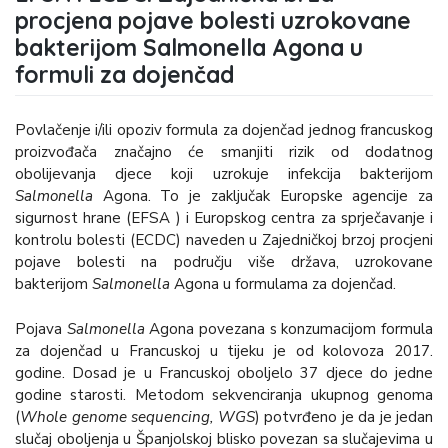
procjena pojave bolesti uzrokovane
bakterijom Salmonella Agona u
formuli za dojenčad
Povlačenje i/ili opoziv formula za dojenčad jednog francuskog
proizvođača značajno će smanjiti rizik od dodatnog
obolijevanja djece koji uzrokuje infekcija bakterijom
Salmonella
Agona. To je zaključak Europske agencije za
sigurnost hrane (EFSA ) i Europskog centra za sprječavanje i
kontrolu bolesti (ECDC) naveden u Zajedničkoj brzoj procjeni
pojave bolesti na području više država, uzrokovane
bakterijom
Salmonella
Agona u formulama za dojenčad.
Pojava
Salmonella
Agona povezana s konzumacijom formula
za dojenčad u Francuskoj u tijeku je od kolovoza 2017.
godine. Dosad je u Francuskoj oboljelo 37 djece do jedne
godine starosti. Metodom sekvenciranja ukupnog genoma
(
Whole genome sequencing, WGS
) potvrđeno je da je jedan
slučaj oboljenja u Španjolskoj blisko povezan sa slučajevima u