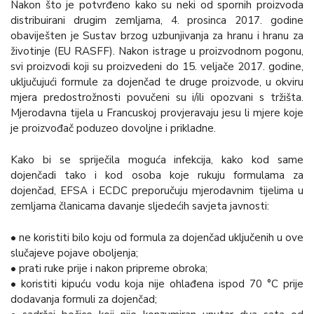
Nakon što je potvrđeno kako su neki od spornih proizvoda
distribuirani drugim zemljama, 4. prosinca 2017. godine
obaviješten je Sustav brzog uzbunjivanja za hranu i hranu za
životinje (EU RASFF). Nakon istrage u proizvodnom pogonu,
svi proizvodi koji su proizvedeni do 15. veljače 2017. godine,
uključujući formule za dojenčad te druge proizvode, u okviru
mjera predostrožnosti povučeni su i/ili opozvani s tržišta.
Mjerodavna tijela u Francuskoj provjeravaju jesu li mjere koje
je proizvođač poduzeo dovoljne i prikladne.
Kako bi se spriječila moguća infekcija, kako kod same
dojenčadi tako i kod osoba koje rukuju formulama za
dojenčad, EFSA i ECDC preporučuju mjerodavnim tijelima u
zemljama članicama davanje sljedećih savjeta javnosti:
• ne koristiti bilo koju od formula za dojenčad uključenih u ove
slučajeve pojave oboljenja;
• prati ruke prije i nakon pripreme obroka;
• koristiti kipuću vodu koja nije ohlađena ispod 70 °C prije
dodavanja formuli za dojenčad;