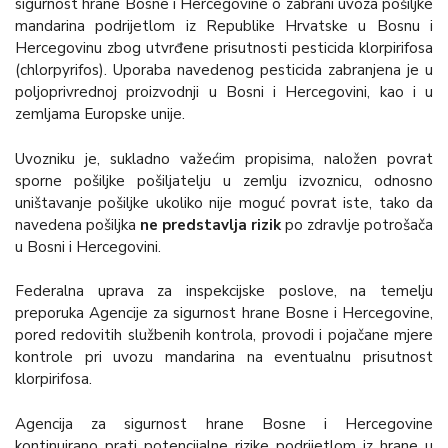
sigurnost hrane Bosne i Hercegovine o zabrani uvoza pošiljke
mandarina podrijetlom iz Republike Hrvatske u Bosnu i
Hercegovinu zbog utvrđene prisutnosti pesticida klorpirifosa
(chlorpyrifos). Uporaba navedenog pesticida zabranjena je u
poljoprivrednoj proizvodnji u Bosni i Hercegovini, kao i u
zemljama Europske unije.
Uvozniku je, sukladno važećim propisima, naložen povrat
sporne pošiljke pošiljatelju u zemlju izvoznicu, odnosno
uništavanje pošiljke ukoliko nije moguć povrat iste, tako da
navedena pošiljka
ne predstavlja rizik
po zdravlje potrošača
u Bosni i Hercegovini.
Federalna uprava za inspekcijske poslove, na temelju
preporuka Agencije za sigurnost hrane Bosne i Hercegovine,
pored redovitih službenih kontrola, provodi i pojačane mjere
kontrole pri uvozu mandarina na eventualnu prisutnost
klorpirifosa.
Agencija za sigurnost hrane Bosne i Hercegovine
kontinuirano prati potencijalne rizike podrijetlom iz hrane u