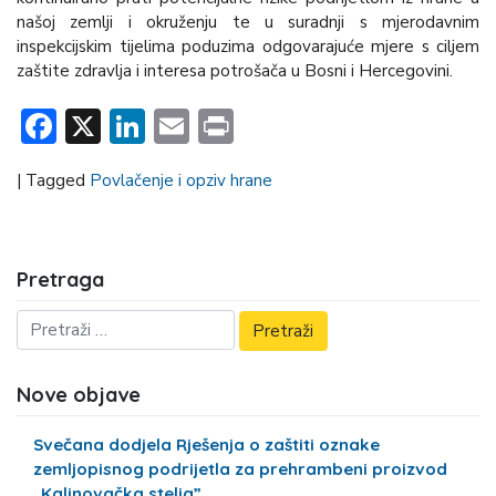
našoj zemlji i okruženju te u suradnji s mjerodavnim
inspekcijskim tijelima poduzima odgovarajuće mjere s ciljem
zaštite zdravlja i interesa potrošača u Bosni i Hercegovini.
Facebook
X
LinkedIn
Email
Print
|
Tagged
Povlačenje i opziv hrane
Pretraga
Nove objave
Svečana dodjela Rješenja o zaštiti oznake
zemljopisnog podrijetla za prehrambeni proizvod
„Kalinovačka stelja”