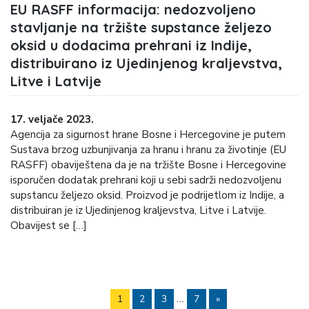
EU RASFF informacija: nedozvoljeno
stavljanje na tržište supstance željezo
oksid u dodacima prehrani iz Indije,
distribuirano iz Ujedinjenog kraljevstva,
Litve i Latvije
17. veljače 2023.
Agencija za sigurnost hrane Bosne i Hercegovine je putem
Sustava brzog uzbunjivanja za hranu i hranu za životinje (EU
RASFF) obaviještena da je na tržište Bosne i Hercegovine
isporučen dodatak prehrani koji u sebi sadrži nedozvoljenu
supstancu željezo oksid. Proizvod je podrijetlom iz Indije, a
distribuiran je iz Ujedinjenog kraljevstva, Litve i Latvije.
Obavijest se […]
…
1
2
3
7
»