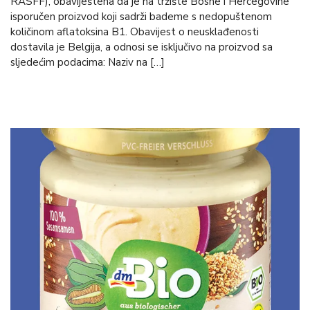
RASFF), obaviještena da je na tržište Bosne i Hercegovine
isporučen proizvod koji sadrži bademe s nedopuštenom
količinom aflatoksina B1. Obavijest o neusklađenosti
dostavila je Belgija, a odnosi se isključivo na proizvod sa
sljedećim podacima: Naziv na […]