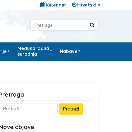
Kalendar
Međunarodna
ije
Nabave
suradnja
Pretraga
Nove objave