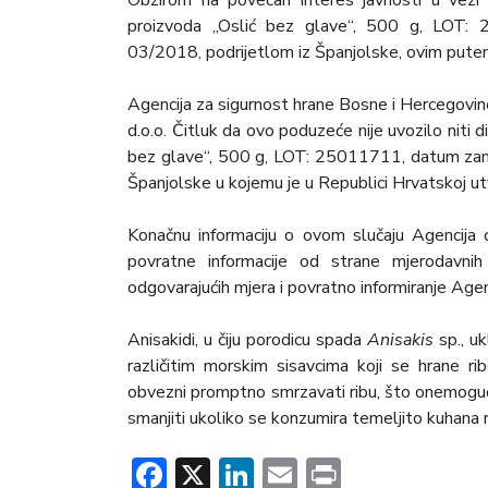
Obzirom na povećan interes javnosti u vezi
proizvoda „Oslić bez glave“, 500 g, LOT: 2
03/2018, podrijetlom iz Španjolske, ovim pute
Agencija za sigurnost hrane Bosne i Hercegovi
d.o.o. Čitluk da ovo poduzeće nije uvozilo niti 
bez glave“, 500 g, LOT: 25011711, datum zamrz
Španjolske u kojemu je u Republici Hrvatskoj u
Konačnu informaciju o ovom slučaju Agencija ć
povratne informacije od strane mjerodavnih 
odgovarajućih mjera i povratno informiranje Agen
Anisakidi, u čiju porodicu spada
Anisakis
sp., uk
različitim morskim sisavcima koji se hrane rib
obvezni promptno smrzavati ribu, što onemogućava
smanjiti ukoliko se konzumira temeljito kuhana r
Facebook
X
LinkedIn
Email
Print