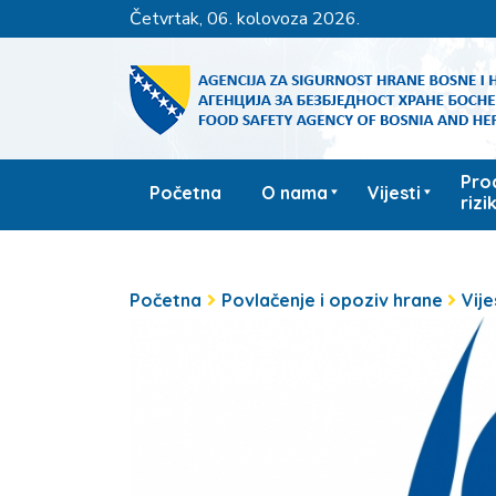
četvrtak, 06. kolovoza 2026.
Pro
Početna
O nama
Vijesti
rizi
Početna
Povlačenje i opoziv hrane
Vije