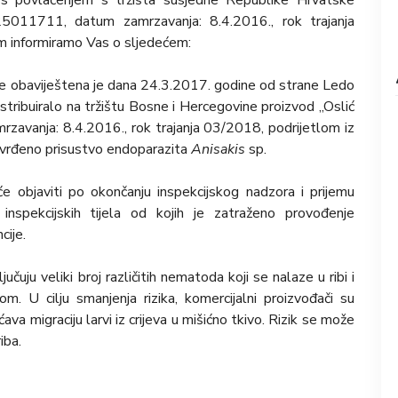
 s povlačenjem s tržišta susjedne Republike Hrvatske
5011711, datum zamrzavanja: 8.4.2016., rok trajanja
m informiramo Vas o sljedećem:
ne obaviještena je dana 24.3.2017. godine od strane Ledo
distribuiralo na tržištu Bosne i Hercegovine proizvod „Oslić
avanja: 8.4.2016., rok trajanja 03/2018, podrijetlom iz
tvrđeno prisustvo endoparazita
Anisakis
sp.
e objaviti po okončanju inspekcijskog nadzora i prijemu
inspekcijskih tijela od kojih je zatraženo provođenje
cije.
ljučuju veliki broj različitih nematoda koji se nalaze u ribi i
om. U cilju smanjenja rizika, komercijalni proizvođači su
 migraciju larvi iz crijeva u mišićno tkivo. Rizik se može
iba.