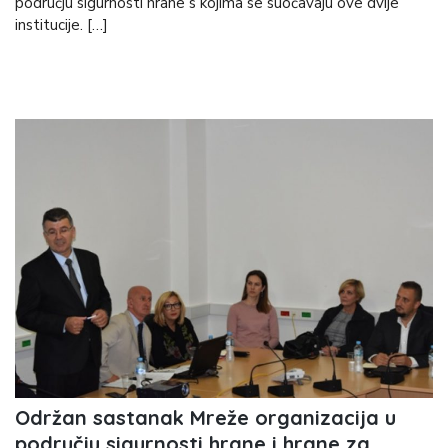
području sigurnosti hrane s kojima se suočavaju ove dvije
institucije. […]
Održan sastanak Mreže organizacija u
području sigurnosti hrane i hrane za