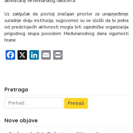
akreditaciji Veterinarskog fakulteta.
Uz zaključak da postoji značajan prostor za unaprjeđenje
suradnje dviju institucija, sugovornici su se složili da bi jedna
od predstojećih aktivnosti mogla biti zajednička organizacija
prigodnog skupa povodom Međunarodnog dana sigurnosti
hrane.
Facebook
X
LinkedIn
Email
Print
Pretraga
Nove objave