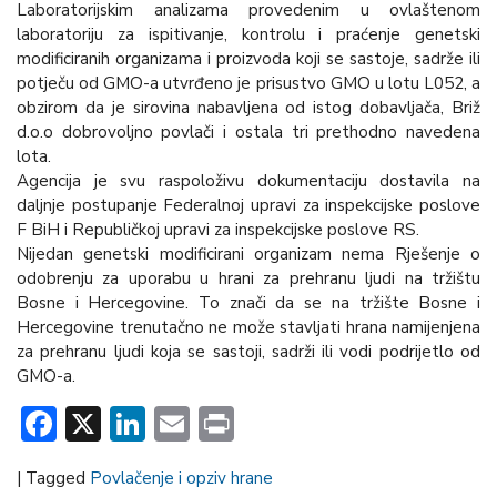
Laboratorijskim analizama provedenim u ovlaštenom
laboratoriju za ispitivanje, kontrolu i praćenje genetski
modificiranih organizama i proizvoda koji se sastoje, sadrže ili
potječu od GMO-a utvrđeno je prisustvo GMO u lotu L052, a
obzirom da je sirovina nabavljena od istog dobavljača, Briž
d.o.o dobrovoljno povlači i ostala tri prethodno navedena
lota.
Agencija je svu raspoloživu dokumentaciju dostavila na
daljnje postupanje Federalnoj upravi za inspekcijske poslove
F BiH i Republičkoj upravi za inspekcijske poslove RS.
Nijedan genetski modificirani organizam nema Rješenje o
odobrenju za uporabu u hrani za prehranu ljudi na tržištu
Bosne i Hercegovine. To znači da se na tržište Bosne i
Hercegovine trenutačno ne može stavljati hrana namijenjena
za prehranu ljudi koja se sastoji, sadrži ili vodi podrijetlo od
GMO-a.
Facebook
X
LinkedIn
Email
Print
|
Tagged
Povlačenje i opziv hrane