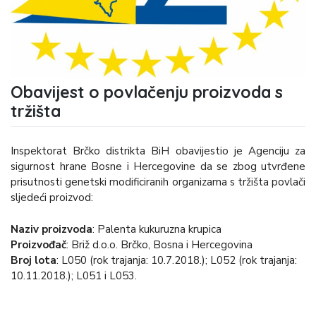
Obavijest o povlačenju proizvoda s
tržišta
Inspektorat Brčko distrikta BiH obavijestio je Agenciju za
sigurnost hrane Bosne i Hercegovine da se zbog utvrđene
prisutnosti genetski modificiranih organizama s tržišta povlači
sljedeći proizvod:
Naziv proizvoda
: Palenta kukuruzna krupica
Proizvođač
: Briž d.o.o. Brčko, Bosna i Hercegovina
Broj lota
: L050 (rok trajanja: 10.7.2018.); L052 (rok trajanja:
10.11.2018.); L051 i L053.