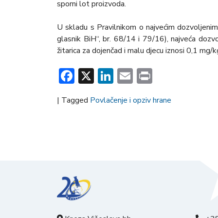
sporni lot proizvoda.
U skladu s Pravilnikom o najvećim dozvoljenim
glasnik BiH“, br. 68/14 i 79/16), najveća dozvol
žitarica za dojenčad i malu djecu iznosi 0,1 mg/k
Facebook
X
LinkedIn
Email
Print
|
Tagged
Povlačenje i opziv hrane