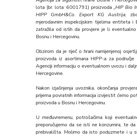
Agencija za sigurnost hrane Bosne i Hercegovi
lota (br. lota: 6001791) proizvoda
„HIP Bio I
HIPP GmbH&Co. Export KG Austrija
, zb
mjerodavnim inspekcijskim tijelima entiteta i 
zatražila od istih da provjere je li eventua
Bosnu i Hercegovinu.
Obzirom da je riječ o hrani namijenjenoj osjetlj
proizvoda iz asortimana HIPP-a za područje 
Agenciji informaciju o eventualnom uvozu i daljn
Hercegovine.
Nakon izjašnjenja uvoznika, okončanja provjer
prijema povratnih informacija izvijestit ćemo 
proizvoda u Bosnu i Hercegovinu.
U međuvremenu, potrošačima koji eventualno
preporučujemo da se isti ne konzumira, te da
prebivališta. Molimo da isto poduzmete i u s