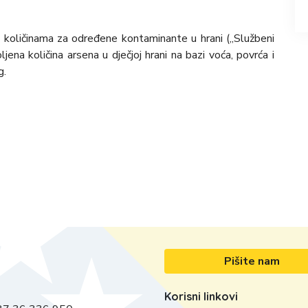
 količinama za određene kontaminante u hrani („Službeni
jena količina arsena u dječjoj hrani na bazi voća, povrća i
g.
Pišite nam
Korisni linkovi