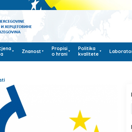
cjena
Propisi
Politika
Znanost
Laborator
ka
o hrani
kvalitete
sti