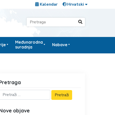
Kalendar
Međunarodna
ije
Nabave
suradnja
Pretraga
Nove objave