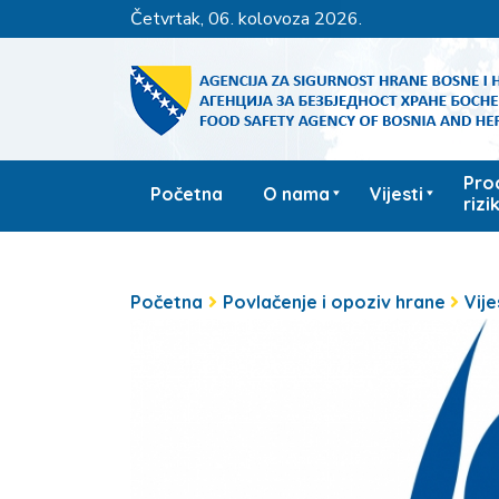
četvrtak, 06. kolovoza 2026.
Pro
Početna
O nama
Vijesti
rizi
Početna
Povlačenje i opoziv hrane
Vije