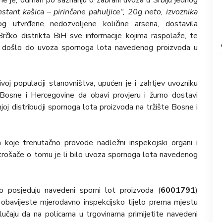
ne je, odmah po saznanju o zabrani uvoza u Srbiju jednog
nstant kašica – pirinčane pahuljice“, 20g neto, izvoznika
og utvrđene nedozvoljene količine arsena, dostavila
Brčko distrikta BiH sve informacije kojima raspolaže, te
lno došlo do uvoza spornoga lota navedenog proizvoda u
ivoj populaciji stanovništva, upućen je i zahtjev uvozniku
Bosne i Hercegovine da obavi provjeru i žurno dostavi
joj distribuciji spornoga lota proizvoda na tržište Bosne i
a koje trenutačno provode nadležni inspekcijski organi i
potrošače o tomu je li bilo uvoza spornoga lota navedenog
 posjeduju navedeni sporni lot proizvoda (
6001791
)
 obavijeste mjerodavno inspekcijsko tijelo prema mjestu
lučaju da na policama u trgovinama primijetite navedeni