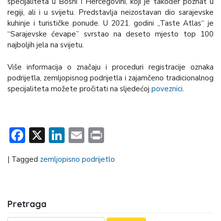
specijaliteta u Bosni i Hercegovini, koji je također poznat u
regiji, ali i u svijetu. Predstavlja neizostavan dio sarajevske
kuhinje i turističke ponude. U 2021. godini „Taste Atlas“ je
“Sarajevske ćevape” svrstao na deseto mjesto top 100
najboljih jela na svijetu.
Više informacija o značaju i proceduri registracije oznaka
podrijetla, zemljopisnog podrijetla i zajamčeno tradicionalnog
specijaliteta možete pročitati na sljedećoj
poveznici
.
Facebook
X
LinkedIn
Email
Print
|
Tagged
zemljopisno podrijetlo
Pretraga