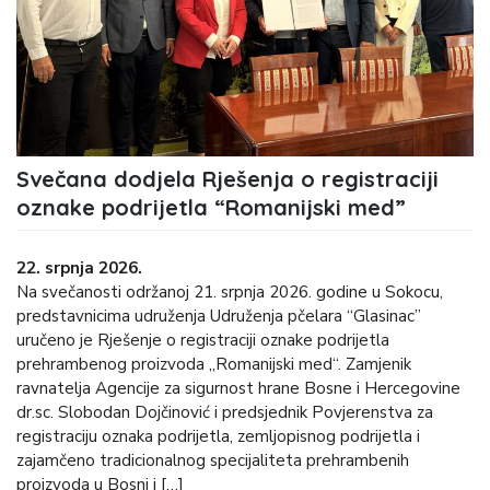
Svečana dodjela Rješenja o registraciji
oznake podrijetla “Romanijski med”
22. srpnja 2026.
Na svečanosti održanoj 21. srpnja 2026. godine u Sokocu,
predstavnicima udruženja Udruženja pčelara “Glasinac”
uručeno je Rješenje o registraciji oznake podrijetla
prehrambenog proizvoda „Romanijski med“. Zamjenik
ravnatelja Agencije za sigurnost hrane Bosne i Hercegovine
dr.sc. Slobodan Dojčinović i predsjednik Povjerenstva za
registraciju oznaka podrijetla, zemljopisnog podrijetla i
zajamčeno tradicionalnog specijaliteta prehrambenih
proizvoda u Bosni i […]