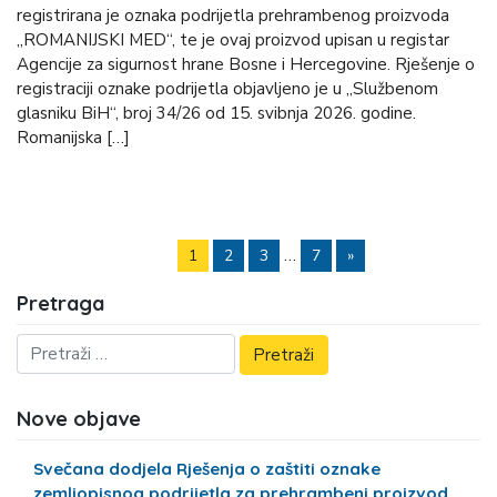
registrirana je oznaka podrijetla prehrambenog proizvoda
„ROMANIJSKI MED“, te je ovaj proizvod upisan u registar
Agencije za sigurnost hrane Bosne i Hercegovine. Rješenje o
registraciji oznake podrijetla objavljeno je u „Službenom
glasniku BiH“, broj 34/26 od 15. svibnja 2026. godine.
Romanijska […]
…
1
2
3
7
»
Pretraga
Nove objave
Svečana dodjela Rješenja o zaštiti oznake
zemljopisnog podrijetla za prehrambeni proizvod