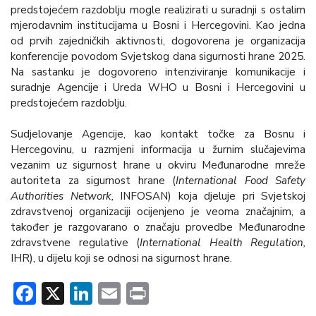
predstojećem razdoblju mogle realizirati u suradnji s ostalim
mjerodavnim institucijama u Bosni i Hercegovini. Kao jedna
od prvih zajedničkih aktivnosti, dogovorena je organizacija
konferencije povodom Svjetskog dana sigurnosti hrane 2025.
Na sastanku je dogovoreno intenziviranje komunikacije i
suradnje Agencije i Ureda WHO u Bosni i Hercegovini u
predstojećem razdoblju.
Sudjelovanje Agencije, kao kontakt točke za Bosnu i
Hercegovinu, u razmjeni informacija u žurnim slučajevima
vezanim uz sigurnost hrane u okviru Međunarodne mreže
autoriteta za sigurnost hrane (
International Food Safety
Authorities Network,
INFOSAN) koja djeluje pri Svjetskoj
zdravstvenoj organizaciji ocijenjeno je veoma značajnim, a
također je razgovarano o značaju provedbe Međunarodne
zdravstvene regulative (
International Health Regulation,
IHR), u dijelu koji se odnosi na sigurnost hrane.
Facebook
X
LinkedIn
Email
Print