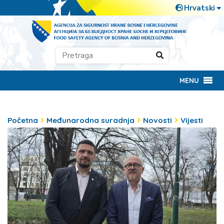
MENU
Početna
Međunarodna suradnja
Novosti
Vijesti