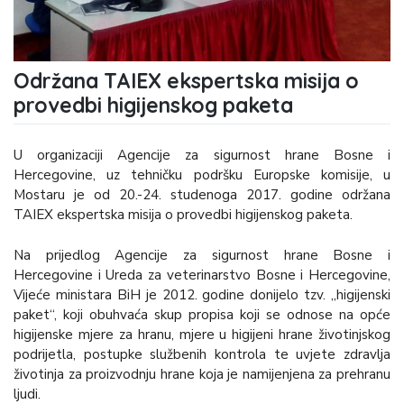
Održana TAIEX ekspertska misija o
provedbi higijenskog paketa
U organizaciji Agencije za sigurnost hrane Bosne i
Hercegovine, uz tehničku podršku Europske komisije, u
Mostaru je od 20.-24. studenoga 2017. godine održana
TAIEX ekspertska misija o provedbi higijenskog paketa.
Na prijedlog Agencije za sigurnost hrane Bosne i
Hercegovine i Ureda za veterinarstvo Bosne i Hercegovine,
Vijeće ministara BiH je 2012. godine donijelo tzv. „higijenski
paket“, koji obuhvaća skup propisa koji se odnose na opće
higijenske mjere za hranu, mjere u higijeni hrane životinjskog
podrijetla, postupke službenih kontrola te uvjete zdravlja
životinja za proizvodnju hrane koja je namijenjena za prehranu
ljudi.