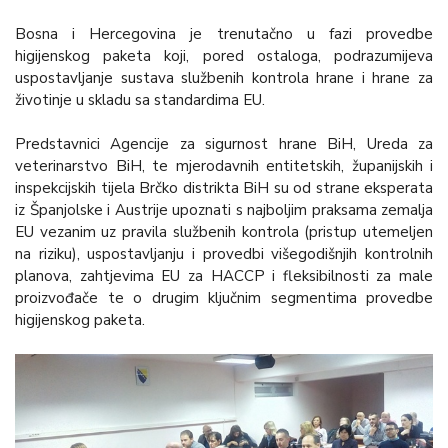
Bosna i Hercegovina je trenutačno u fazi provedbe
higijenskog paketa koji, pored ostaloga, podrazumijeva
uspostavljanje sustava službenih kontrola hrane i hrane za
životinje u skladu sa standardima EU.
Predstavnici Agencije za sigurnost hrane BiH, Ureda za
veterinarstvo BiH, te mjerodavnih entitetskih, županijskih i
inspekcijskih tijela Brčko distrikta BiH su od strane eksperata
iz Španjolske i Austrije upoznati s najboljim praksama zemalja
EU vezanim uz pravila službenih kontrola (pristup utemeljen
na riziku), uspostavljanju i provedbi višegodišnjih kontrolnih
planova, zahtjevima EU za HACCP i fleksibilnosti za male
proizvođače te o drugim ključnim segmentima provedbe
higijenskog paketa.