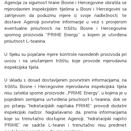
Agencija za sigurnost hrane Bosne i Hercegovine obratila se
mjerodavnim inspekcijskim tijelima u Bosni i Hercegovini sa
zahtjevom da poduzmu mjere iz svoje nadležnosti, te
dostave Agenciji povratne informacije u vezi s provjerom
eventualne prisutnosti na tržištu Bosne i Hercegovine
spornog proizvoda “PRIME Energy” u kojem je utvrđena
prisutnost L-teanina.
U tijeku su pojačane mjere kontrole navedenih proizvoda pri
uvozu i na unutarnjem tržištu, koje provode mjerodavna
inspekcijska tijela.
U skladu s dosad dostavljenim povratnim informacijama, na
tržištu Bosne i Hercegovine mjerodavna inspekcijska tijela
nisu zatekla sporne proizvode „PRIME Energy“, u kojima je u
pojedinim zemljama uvtvrđena prisutnost L-teanina, dok se
po pitanju “hidratacijskih napitaka PRIME” provodi dodatni
inspekcijski nadzor. Naglašavamo da, prema informacijama
koje su trenutačno dostupne Agenciji, “hidratacijski napitci
PRIME” ne sadrže L-teanin i trenutačno nisu predmet