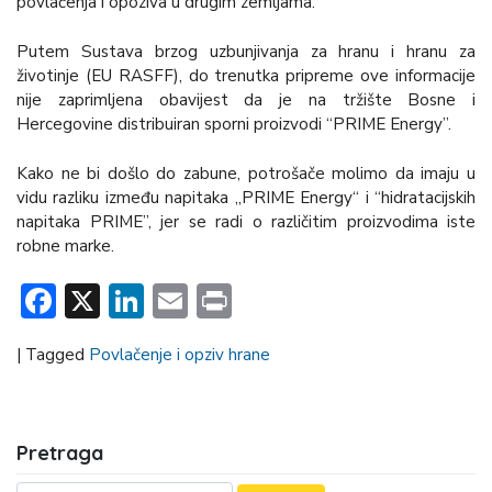
povlačenja i opoziva u drugim zemljama.
Putem Sustava brzog uzbunjivanja za hranu i hranu za
životinje (EU RASFF), do trenutka pripreme ove informacije
nije zaprimljena obavijest da je na tržište Bosne i
Hercegovine distribuiran sporni proizvodi “PRIME Energy”.
Kako ne bi došlo do zabune, potrošače molimo da imaju u
vidu razliku između napitaka „PRIME Energy“ i “hidratacijskih
napitaka PRIME”, jer se radi o različitim proizvodima iste
robne marke.
Facebook
X
LinkedIn
Email
Print
|
Tagged
Povlačenje i opziv hrane
Pretraga