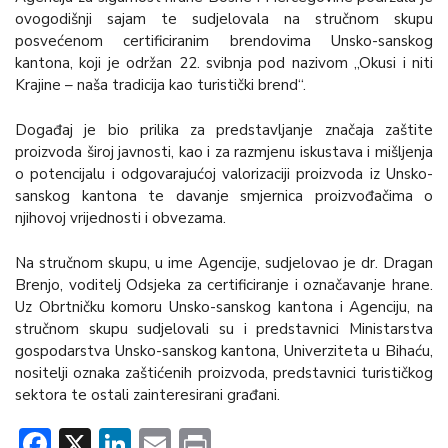
ovogodišnji sajam te sudjelovala na stručnom skupu
posvećenom certificiranim brendovima Unsko-sanskog
kantona, koji je održan 22. svibnja pod nazivom „Okusi i niti
Krajine – naša tradicija kao turistički brend“.
Događaj je bio prilika za predstavljanje značaja zaštite
proizvoda široj javnosti, kao i za razmjenu iskustava i mišljenja
o potencijalu i odgovarajućoj valorizaciji proizvoda iz Unsko-
sanskog kantona te davanje smjernica proizvođačima o
njihovoj vrijednosti i obvezama.
Na stručnom skupu, u ime Agencije, sudjelovao je dr. Dragan
Brenjo, voditelj Odsjeka za certificiranje i označavanje hrane.
Uz Obrtničku komoru Unsko-sanskog kantona i Agenciju, na
stručnom skupu sudjelovali su i predstavnici Ministarstva
gospodarstva Unsko-sanskog kantona, Univerziteta u Bihaću,
nositelji oznaka zaštićenih proizvoda, predstavnici turističkog
sektora te ostali zainteresirani građani.
Facebook
X
LinkedIn
Email
Print