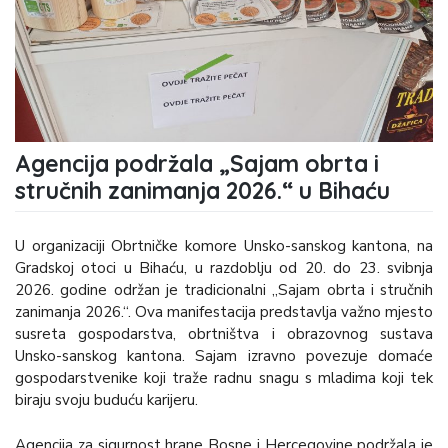
Agencija podržala „Sajam obrta i
stručnih zanimanja 2026.“ u Bihaću
U organizaciji Obrtničke komore Unsko-sanskog kantona, na
Gradskoj otoci u Bihaću, u razdoblju od 20. do 23. svibnja
2026. godine održan je tradicionalni „Sajam obrta i stručnih
zanimanja 2026.“. Ova manifestacija predstavlja važno mjesto
susreta gospodarstva, obrtništva i obrazovnog sustava
Unsko-sanskog kantona. Sajam izravno povezuje domaće
gospodarstvenike koji traže radnu snagu s mladima koji tek
biraju svoju buduću karijeru.
Agencija za sigurnost hrane Bosne i Hercegovine podržala je