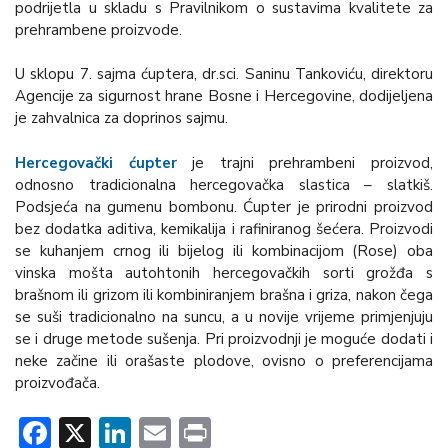
podrijetla u skladu s Pravilnikom o sustavima kvalitete za
prehrambene proizvode.
U sklopu 7. sajma ćuptera, dr.sci. Saninu Tankoviću, direktoru
Agencije za sigurnost hrane Bosne i Hercegovine, dodijeljena
je zahvalnica za doprinos sajmu.
Hercegovački ćupter
je trajni prehrambeni proizvod,
odnosno tradicionalna hercegovačka slastica – slatkiš.
Podsjeća na gumenu bombonu. Ćupter je prirodni proizvod
bez dodatka aditiva, kemikalija i rafiniranog šećera. Proizvodi
se kuhanjem crnog ili bijelog ili kombinacijom (Rose) oba
vinska mošta autohtonih hercegovačkih sorti grožđa s
brašnom ili grizom ili kombiniranjem brašna i griza, nakon čega
se suši tradicionalno na suncu, a u novije vrijeme primjenjuju
se i druge metode sušenja. Pri proizvodnji je moguće dodati i
neke začine ili orašaste plodove, ovisno o preferencijama
proizvođača.
Facebook
X
LinkedIn
Email
Print