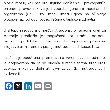
biosigurnosti, koji regulira sigurno korištenje i prekogranični
prijenos, provoz, rukovanje i uporabu genetski modificiranih
organizama (GMO), koji mogu imati utjecaj na očuvanje
biološke raznolikosti, vodeći računa o ljudskom zdravlju.
U sklopu razgovora o međuinstitucionalnoj suradnji, direktor
Agencije predložio je mogućnosti za stručnu potporu,
razmjenu podataka i informacija, te zajedničke projektne
inicijative usmjerene na jačanje institucionalnih kapaciteta.
Izražena je obostrana spremnost i otvorenost za suradnju, te
je dogovoreno da će se buduća suradnja formalizirati kroz
sporazum, koji će definirati okvir zajedničkih institucionalnih
aktivnosti.
Facebook
X
LinkedIn
Email
Print