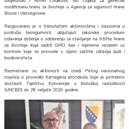
sudjelovao i Armin Čolaković, šef Odjela za genetski
modificiranu hranu za životinje u Agenciji za sigurnost hrane
Bosne i Hercegovine.
Razgovarano je o trenutačnim aktivnostima i izazovima u
području biosigurnosti, uključujući zakonske procedure
izdavanja rješenja o odobrenju za stavljanje na tržište hrane
za životinje koja sadrži GMO, kao i mjerema vezanim uz
kontrole koje se provode s ciljem zaštite zdravlja ljudi i
biodiverziteta.
Razmatrane su aktivnosti na izradi Petog nacionalnog
izvješća o provedbi Kartagena protokola, koje je potrebno
dostaviti Tajništvu Konvencije o biološkoj raznolikosti
(UNCBD) do 28. veljače 2026. godine.