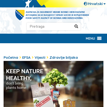
MENU
Početna
EFSA
Vijesti
Zdravlje biljaka