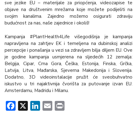
sve jezike EU – materijale za priopćenja, videozapise te
objave na društvenim mrežama koje možete podijeliti na
svojim kanalima. Zajedno možemo osigurati zdraviju
budućnost za nas, naše zajednice i okoliš!
Kampanja #PlantHealth4Life višegodišnja je kampanja
napravljena na zahtjev EK i temeljena na dubinskoj analizi
percepcije i ponašanja u vezi sa zdravljem bilja diljem EU. Ove
je godine kampanja usmjerena na sljedećih 12 zemalja:
Belgija, Cipar, Crna Gora, Češka, Estonija, Finska, Grčka,
Latvija, Litva, Mađarska, Sjeverna Makedonija i Slovenija.
Dodatno, 3D videoinstalacije pružit će sveobuhvatno
iskustvo u tri najaktivnija čvorišta za putovanje izvan EU:
Amsterdamu, Madridu i Milanu.
Facebook
X
LinkedIn
Email
Print