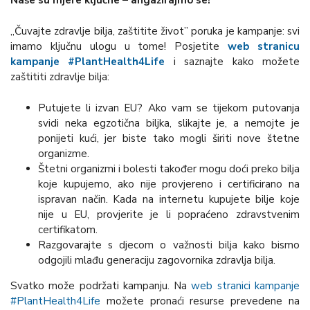
Naše su mjere ključne – angažirajmo se!
„Čuvajte zdravlje bilja, zaštitite život” poruka je kampanje: svi
imamo ključnu ulogu u tome! Posjetite
web stranicu
kampanje #PlantHealth4Life
i saznajte kako možete
zaštititi zdravlje bilja:
Putujete li izvan EU? Ako vam se tijekom putovanja
svidi neka egzotična biljka, slikajte je, a nemojte je
ponijeti kući, jer biste tako mogli širiti nove štetne
organizme.
Štetni organizmi i bolesti također mogu doći preko bilja
koje kupujemo, ako nije provjereno i certificirano na
ispravan način. Kada na internetu kupujete bilje koje
nije u EU, provjerite je li popraćeno zdravstvenim
certifikatom.
Razgovarajte s djecom o važnosti bilja kako bismo
odgojili mlađu generaciju zagovornika zdravlja bilja.
Svatko može podržati kampanju. Na
web stranici kampanje
#PlantHealth4Life
možete pronaći resurse prevedene na