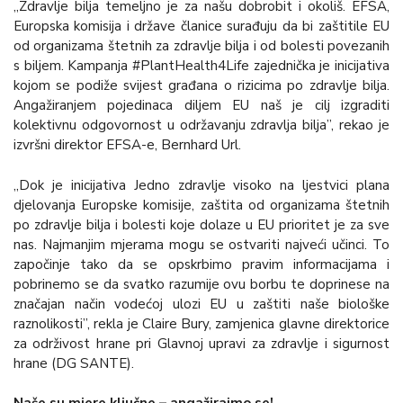
„Zdravlje bilja temeljno je za našu dobrobit i okoliš. EFSA,
Europska komisija i države članice surađuju da bi zaštitile EU
od organizama štetnih za zdravlje bilja i od bolesti povezanih
s biljem. Kampanja #PlantHealth4Life zajednička je inicijativa
kojom se podiže svijest građana o rizicima po zdravlje bilja.
Angažiranjem pojedinaca diljem EU naš je cilj izgraditi
kolektivnu odgovornost u održavanju zdravlja bilja”, rekao je
izvršni direktor EFSA-e, Bernhard Url.
„Dok je inicijativa Jedno zdravlje visoko na ljestvici plana
djelovanja Europske komisije, zaštita od organizama štetnih
po zdravlje bilja i bolesti koje dolaze u EU prioritet je za sve
nas. Najmanjim mjerama mogu se ostvariti najveći učinci. To
započinje tako da se opskrbimo pravim informacijama i
pobrinemo se da svatko razumije ovu borbu te doprinese na
značajan način vodećoj ulozi EU u zaštiti naše biološke
raznolikosti”, rekla je Claire Bury, zamjenica glavne direktorice
za održivost hrane pri Glavnoj upravi za zdravlje i sigurnost
hrane (DG SANTE).