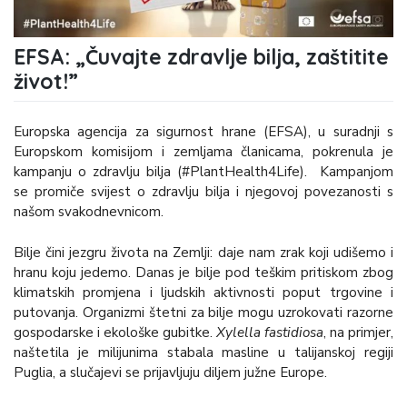
EFSA: „Čuvajte zdravlje bilja, zaštitite
život!”
Europska agencija za sigurnost hrane (EFSA), u suradnji s
Europskom komisijom i zemljama članicama, pokrenula je
kampanju o zdravlju bilja (#PlantHealth4Life). Kampanjom
se promiče svijest o zdravlju bilja i njegovoj povezanosti s
našom svakodnevnicom.
Bilje čini jezgru života na Zemlji: daje nam zrak koji udišemo i
hranu koju jedemo. Danas je bilje pod teškim pritiskom zbog
klimatskih promjena i ljudskih aktivnosti poput trgovine i
putovanja. Organizmi štetni za bilje mogu uzrokovati razorne
gospodarske i ekološke gubitke.
Xylella fastidiosa
, na primjer,
naštetila je milijunima stabala masline u talijanskoj regiji
Puglia, a slučajevi se prijavljuju diljem južne Europe.