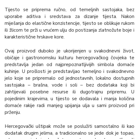
Tijesto se priprema ručno, od temeljnih sastojaka, bez
uporabe aditiva i sredstava za dizanje tijesta. Nakon
miješanja do elastične konzistencije, tijesto se oblikuje rukom
ili žlicom te prži u vrućem ulju do postizanja zlatnožute boje i
karakteristične hrskave kore.
Ovaj proizvod duboko je ukorijenjen u svakodnevni život,
običaje i gastronomsku kulturu hercegovačkog čovjeka te
predstavlja jedan od najprepoznatljivijih simbola domaće
kuhinje. U prošlosti je predstavljao temeljno i svakodnevno
jelo koje se pripremalo od jednostavnih, lokalno dostupnih
sastojaka – brašna, vode i soli – bez dodataka koji bi
zahtijevali posebne resurse ili dugotrajnu pripremu. U
pojedinim krajevima, u tijesto se dodavala i manja količina
domaće rakije radi manjeg upijanja ulja u sami proizvod pri
prženju.
Hercegovački uštipak može se poslužiti samostalno ili kao
dodatak drugim jelima, a tradicionalno se jede dok je topao,