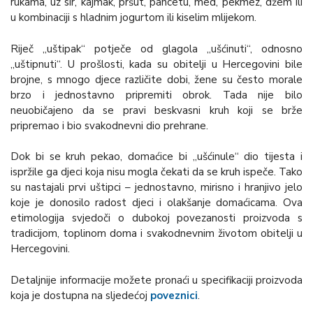
rukama, uz sir, kajmak, pršut, pancetu, med, pekmez, džem ili
u kombinaciji s hladnim jogurtom ili kiselim mlijekom.
Riječ „uštipak“ potječe od glagola „ušćinuti“, odnosno
„uštipnuti“. U prošlosti, kada su obitelji u Hercegovini bile
brojne, s mnogo djece različite dobi, žene su često morale
brzo i jednostavno pripremiti obrok. Tada nije bilo
neuobičajeno da se pravi beskvasni kruh koji se brže
pripremao i bio svakodnevni dio prehrane.
Dok bi se kruh pekao, domaćice bi „ušćinule“ dio tijesta i
ispržile ga djeci koja nisu mogla čekati da se kruh ispeče. Tako
su nastajali prvi uštipci – jednostavno, mirisno i hranjivo jelo
koje je donosilo radost djeci i olakšanje domaćicama. Ova
etimologija svjedoči o dubokoj povezanosti proizvoda s
tradicijom, toplinom doma i svakodnevnim životom obitelji u
Hercegovini.
Detaljnije informacije možete pronaći u specifikaciji proizvoda
koja je dostupna na sljedećoj
poveznici
.