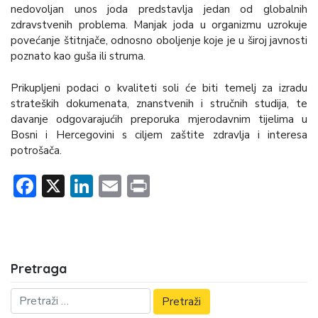
nedovoljan unos joda predstavlja jedan od globalnih
zdravstvenih problema. Manjak joda u organizmu uzrokuje
povećanje štitnjače, odnosno oboljenje koje je u široj javnosti
poznato kao guša ili struma.
Prikupljeni podaci o kvaliteti soli će biti temelj za izradu
strateških dokumenata, znanstvenih i stručnih studija, te
davanje odgovarajućih preporuka mjerodavnim tijelima u
Bosni i Hercegovini s ciljem zaštite zdravlja i interesa
potrošača.
Facebook
X
LinkedIn
Email
Print
Pretraga