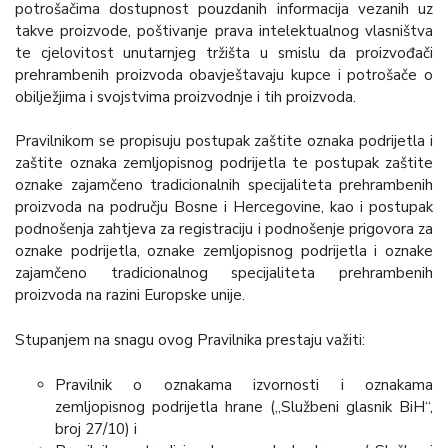
potrošačima dostupnost pouzdanih informacija vezanih uz
takve proizvode, poštivanje prava intelektualnog vlasništva
te cjelovitost unutarnjeg tržišta u smislu da proizvođači
prehrambenih proizvoda obavještavaju kupce i potrošače o
obilježjima i svojstvima proizvodnje i tih proizvoda.
Pravilnikom se propisuju postupak zaštite oznaka podrijetla i
zaštite oznaka zemljopisnog podrijetla te postupak zaštite
oznake zajamčeno tradicionalnih specijaliteta prehrambenih
proizvoda na području Bosne i Hercegovine, kao i postupak
podnošenja zahtjeva za registraciju i podnošenje prigovora za
oznake podrijetla, oznake zemljopisnog podrijetla i oznake
zajamčeno tradicionalnog specijaliteta prehrambenih
proizvoda na razini Europske unije.
Stupanjem na snagu ovog Pravilnika prestaju važiti:
Pravilnik o oznakama izvornosti i oznakama
zemljopisnog podrijetla hrane („Službeni glasnik BiH“,
broj 27/10) i