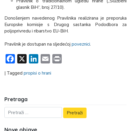
Pravilnik o tradicionalnom ugledu hrane („Službeni
glasnik BiH“, broj 27/10).
Donošenjem navedenog Pravilnika realizirana je preporuka
Europske komisije s Drugog sastanka Pododbora za
poljoprivredu i ribarstvo EU-BiH.
Pravilnik je dostupan na sljedećoj
poveznici
.
Facebook
X
LinkedIn
Email
Print
|
Tagged
propisi o hrani
Pretraga
Nove objave