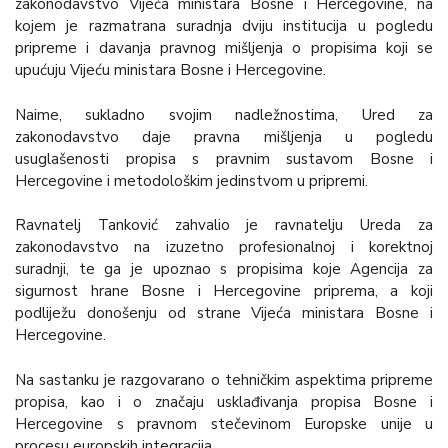
zakonodavstvo Vijeća ministara Bosne i Hercegovine, na
kojem je razmatrana suradnja dviju institucija u pogledu
pripreme i davanja pravnog mišljenja o propisima koji se
upućuju Vijeću ministara Bosne i Hercegovine.
Naime, sukladno svojim nadležnostima, Ured za
zakonodavstvo daje pravna mišljenja u pogledu
usuglašenosti propisa s pravnim sustavom Bosne i
Hercegovine i metodološkim jedinstvom u pripremi.
Ravnatelj Tanković zahvalio je ravnatelju Ureda za
zakonodavstvo na izuzetno profesionalnoj i korektnoj
suradnji, te ga je upoznao s propisima koje Agencija za
sigurnost hrane Bosne i Hercegovine priprema, a koji
podliježu donošenju od strane Vijeća ministara Bosne i
Hercegovine.
Na sastanku je razgovarano o tehničkim aspektima pripreme
propisa, kao i o značaju usklađivanja propisa Bosne i
Hercegovine s pravnom stečevinom Europske unije u
procesu europskih integracija.