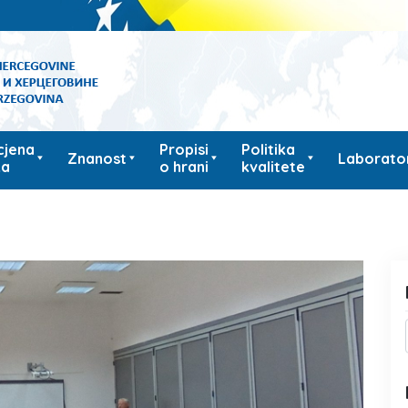
cjena
Propisi
Politika
Znanost
Laborator
ka
o hrani
kvalitete