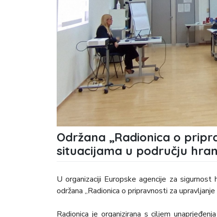
Održana „Radionica o pripra
situacijama u području hrane
U organizaciji Europske agencije za sigurnost 
održana „Radionica o pripravnosti za upravljanje k
Radionica je organizirana s ciljem unaprjeđenj