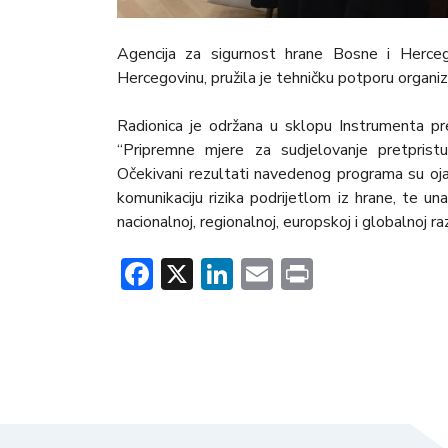
Agencija za sigurnost hrane Bosne i Herce
Hercegovinu, pružila je tehničku potporu organizac
Radionica je održana u sklopu Instrumenta pre
“Pripremne mjere za sudjelovanje pretpris
Očekivani rezultati navedenog programa su ojača
komunikaciju rizika podrijetlom iz hrane, te una
nacionalnoj, regionalnoj, europskoj i globalnoj raz
Facebook
X
LinkedIn
Email
Print