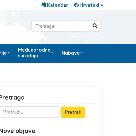
Kalendar
Međunarodna
ije
Nabave
suradnja
Pretraga
Nove objave