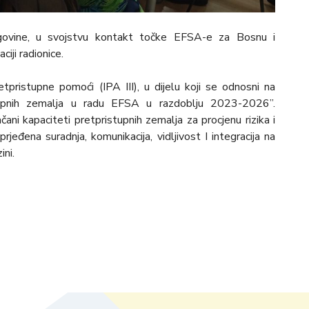
govine, u svojstvu kontakt točke EFSA-e za Bosnu i
iji radionice.
tpristupne pomoći (IPA III), u dijelu koji se odnosni na
tupnih zemalja u radu EFSA u razdoblju 2023-2026”.
ni kapaciteti pretpristupnih zemalja za procjenu rizika i
prjeđena suradnja, komunikacija, vidljivost I integracija na
ini.