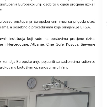
istupanja Europskoj uniji, osobito u dijelu procjene rizika I
e.
procesu pristupanja Europskoj uniji imali su prigodu steći
cijama, a posebno o procedurama koje primjenjuje EFSA.
vnih institucija koji rade na poslovima procjene rizika,
osne i Hercegovine, Albanije, Crne Gore, Kosova, Sjeverne
iz zemalja Europske unije pojasnili su sudionicima radionice
 uzrokovanu biološkim opasnostima u hrani.