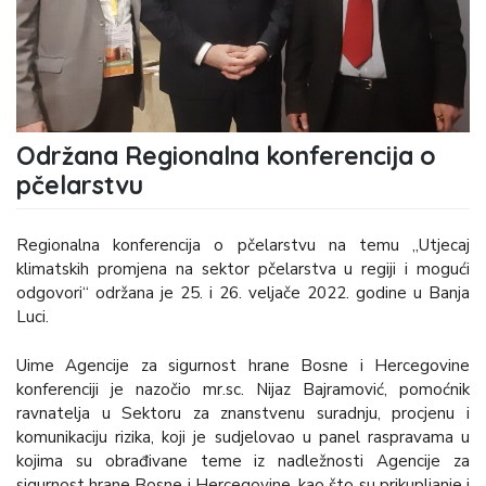
Održana Regionalna konferencija o
pčelarstvu
Regionalna konferencija o pčelarstvu na temu „Utjecaj
klimatskih promjena na sektor pčelarstva u regiji i mogući
odgovori“ održana je 25. i 26. veljače 2022. godine u Banja
Luci.
Uime Agencije za sigurnost hrane Bosne i Hercegovine
konferenciji je nazočio mr.sc. Nijaz Bajramović, pomoćnik
ravnatelja u Sektoru za znanstvenu suradnju, procjenu i
komunikaciju rizika, koji je sudjelovao u panel raspravama u
kojima su obrađivane teme iz nadležnosti Agencije za
sigurnost hrane Bosne i Hercegovine, kao što su prikupljanje i