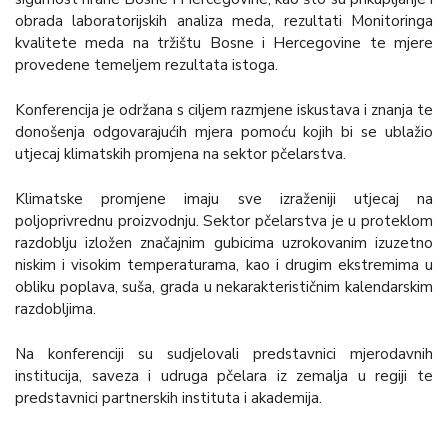
obrada laboratorijskih analiza meda, rezultati Monitoringa
kvalitete meda na tržištu Bosne i Hercegovine te mjere
provedene temeljem rezultata istoga.
Konferencija je održana s ciljem razmjene iskustava i znanja te
donošenja odgovarajućih mjera pomoću kojih bi se ublažio
utjecaj klimatskih promjena na sektor pčelarstva.
Klimatske promjene imaju sve izraženiji utjecaj na
poljoprivrednu proizvodnju. Sektor pčelarstva je u proteklom
razdoblju izložen značajnim gubicima uzrokovanim izuzetno
niskim i visokim temperaturama, kao i drugim ekstremima u
obliku poplava, suša, grada u nekarakterističnim kalendarskim
razdobljima.
Na konferenciji su sudjelovali predstavnici mjerodavnih
institucija, saveza i udruga pčelara iz zemalja u regiji te
predstavnici partnerskih instituta i akademija.