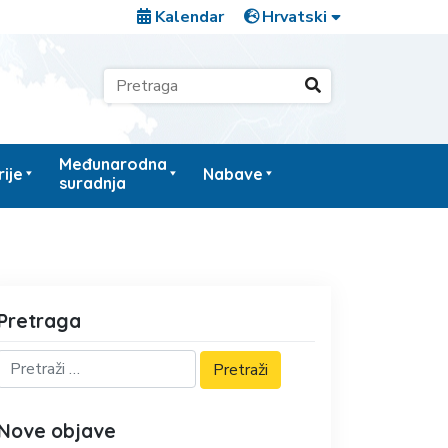
Kalendar
Međunarodna
ije
Nabave
suradnja
Pretraga
Nove objave