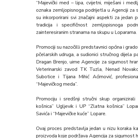
“Majevički med – lipa, cvijetni, miješani i med
oznaka zemljopisnoga podrijetla u Agenciji za 
su inkorporirani svi značajni aspekti za jedan 
tradicija i specifičnost zemljopisnoga podr
zainteresiranim stranama na skupu u Loparama.
Promociji su nazočilli predstavnici općina i grado
pčelarskih udruga, a sudionici stručnog dijela pa
Dragan Brenjo, uime Agencije za sigurnost hran
Veterinarski zavod TK Tuzla, Nenad Novakovi
Subotice i Tijana Mihić Aćimović, profesiona
“Majevičkog meda”.
Promociju i sredšnji stručni skup organizira
košnica” Ugljevik i UP “Zlatna košnica” Lop
Savića i “Majevičke kuće” Lopare.
Ovaj proces predstavlja jedan u nizu koraka ka 
proizvoda koje podržava Agencija za sigurnost 