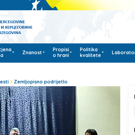
cjena
Propisi
Politika
Znanost
Laborator
ka
o hrani
kvalitete
jesti
Zemljopisno podrijetlo