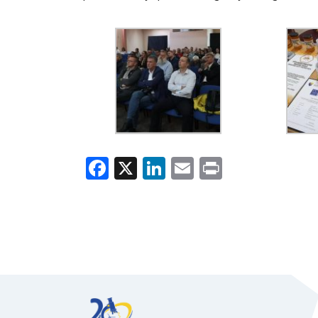
Facebook
X
LinkedIn
Email
Print