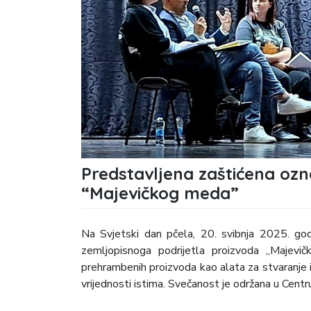
Predstavljena zaštićena ozn
“Majevičkog meda”
Na Svjetski dan pčela, 20. svibnja 2025. god
zemljopisnoga podrijetla proizvoda „Majevič
prehrambenih proizvoda kao alata za stvaranje i
vrijednosti istima. Svečanost je održana u Centru