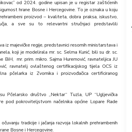
ljikovac” od 2024. godine upisan je u registar zaštićenih
sigurnost hrane Bosne i Hercegovine. To je oznaka u koju
prehrambeni proizvod – kvaliteta, dobra praksa, iskustvo,
učja, a sve su to relevantni stručnjaci predstavlili
va iz majevičke regije, predstavnici resornih ministarstava i
nela, koji je modelirala mr. sc. Selma Kunić, bili su dr. sc.
e BiH, mr. prim. mikro. Sajma Huremović, ravnateljica JU
ć, ravnatelj ovlaštenog certifikacijskog tijela OCS iz
lna pčelarka iz Zvornika i proizvođačica certificiranog
li su Pčelarsko društvo „Nektar“ Tuzla, UP “Ugljevička
are pod pokroviteljstvom načelnika općine Lopare Rade
očuvanju tradicije i jačanja razvoja lokalnih prehrambenih
hrane Bosne i Hercegovine.