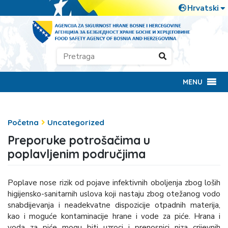
MENU
Početna
Uncategorized
Preporuke potrošačima u
poplavljenim područjima
Poplave nose rizik od pojave infektivnih oboljenja zbog loših
higijensko-sanitarnih uslova koji nastaju zbog otežanog vodo
snabdijevanja i neadekvatne dispozicije otpadnih materija,
kao i moguće kontaminacije hrane i vode za piće. Hrana i
voda za piće mogu biti uzroci i prenosnici niza crijevnih