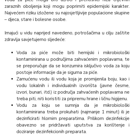
zaraznih oboljenja koji mogu poprimiti epidemijski karakter.
Najvećem riziku izložene su najosjetljivije populacione skupine
– djeca, stare i bolesne osobe.
Imajući u vidu naprijed navedeno, potrošačima u cilju zaštite
zdravlja savjetujemo sljedeće:
Voda za piće može biti hemijski i mikrobiološki
kontaminirana u područjima zahvaćenim poplavama, te
se preporučuje da se konzumira isključivo voda za koju
postoje informacije da je sigurna za piće.
Zamućenu vodu ili vodu koja je promijenila boju, kao i
vodu lokalnih i individualnih izvorišta (javne česme,
izvori, bunari, itd.) iz područja zahvaćenih poplavama ne
treba piti, niti koristiti za pripremu hrane i ličnu higijenu.
Vodu za koju se sumnja da je mikrobiološki
kontaminirana treba prokuhati (najmanje 1 minut) ili je
dezinficirati hlornim preparatima. Prilikom dezinfekcije
obavezno se pridržavati uputstva za korištenje i
doziranje dezinfekcionih preparata.