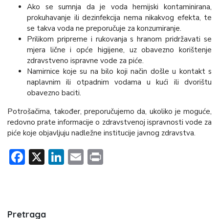
Ako se sumnja da je voda hemijski kontaminirana,
prokuhavanje ili dezinfekcija nema nikakvog efekta, te
se takva voda ne preporučuje za konzumiranje.
Prilikom pripreme i rukovanja s hranom pridržavati se
mjera lične i opće higijene, uz obavezno korištenje
zdravstveno ispravne vode za piće.
Namirnice koje su na bilo koji način došle u kontakt s
naplavnim ili otpadnim vodama u kući ili dvorištu
obavezno baciti.
Potrošačima, također, preporučujemo da, ukoliko je moguće,
redovno prate informacije o zdravstvenoj ispravnosti vode za
piće koje objavljuju nadležne institucije javnog zdravstva.
Facebook
X
LinkedIn
Email
Print
Pretraga