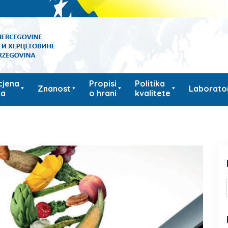
cjena
Propisi
Politika
Znanost
Laborator
ka
o hrani
kvalitete