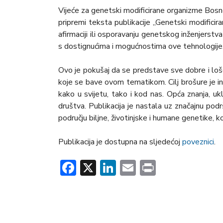
Vijeće za genetski modificirane organizme Bosne
pripremi teksta publikacije „Genetski modificira
afirmaciji ili osporavanju genetskog inženjerstv
s dostignućima i mogućnostima ove tehnologije
Ovo je pokušaj da se predstave sve dobre i loše s
koje se bave ovom tematikom. Cilj brošure je in
kako u svijetu, tako i kod nas. Opća znanja, u
društva. Publikacija je nastala uz značajnu podr
području biljne, životinjske i humane genetike, k
Publikacija je dostupna na sljedećoj
poveznici
.
Facebook
X
LinkedIn
Email
Print