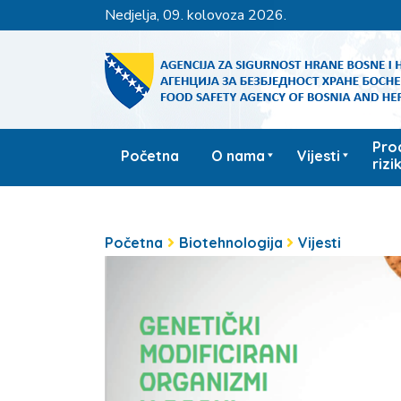
nedjelja, 09. kolovoza 2026.
Pro
Početna
O nama
Vijesti
rizi
Početna
Biotehnologija
Vijesti