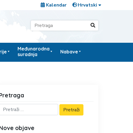
Kalendar
Međunarodna
ije
Nabave
suradnja
Pretraga
Nove objave