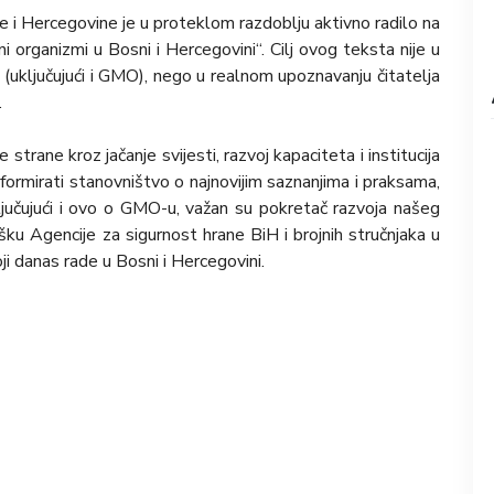
 i Hercegovine je u proteklom razdoblju aktivno radilo na
ni organizmi u Bosni i Hercegovini“. Cilj ovog teksta nije u
a (uključujući i GMO), nego u realnom upoznavanju čitatelja
.
trane kroz jačanje svijesti, razvoj kapaciteta i institucija
formirati stanovništvo o najnovijim saznanjima i praksama,
ključujući i ovo o GMO-u, važan su pokretač razvoja našeg
šku Agencije za sigurnost hrane BiH i brojnih stručnjaka u
oji danas rade u Bosni i Hercegovini.