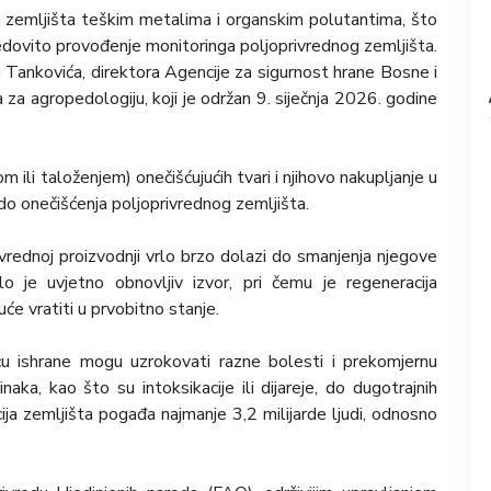
i zemljišta teškim metalima i organskim polutantima, što
redovito provođenje monitoringa poljoprivrednog zemljišta.
a Tankovića, direktora Agencije za sigurnost hrane Bosne i
a agropedologiju, koji je održan 9. siječnja 2026. godine
m ili taloženjem) onečišćujućih tvari i njihovo nakupljanje u
 do onečišćenja poljoprivrednog zemljišta.
rednoj proizvodnji vrlo brzo dolazi do smanjenja njegove
lo je uvjetno obnovljiv izvor, pri čemu je regeneracija
će vratiti u prvobitno stanje.
u ishrane mogu uzrokovati razne bolesti i prekomjernu
aka, kao što su intoksikacije ili dijareje, do dugotrajnih
ija zemljišta pogađa najmanje 3,2 milijarde ljudi, odnosno