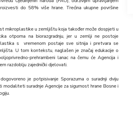
ivredu Ujedinjenih naroda (FAO), održivijim upravljanjem
proizvesti do 58% više hrane. Trećina ukupne površine
nost mikroplastike u zemljištu koja također može dospjeti u
ika otporna na biorazgradnju, jer u zemlji ne postoje
oplastika s vremenom postaje sve sitnija i pretvara se
mljišta. U tom kontekstu, naglašen je značaj edukacije o
 poljoprivredno-prehrambeni lanac na čemu će Agencija i
m razdoblju zajednički djelovati.
 dogovoreno je potpisivanje Sporazuma o suradnji dviju
rati modaliteti suradnje Agencije za sigurnost hrane Bosne i
giju.