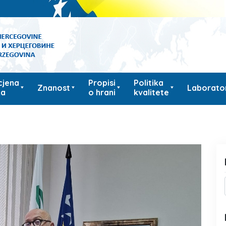
cjena
Propisi
Politika
Znanost
Laborator
ka
o hrani
kvalitete