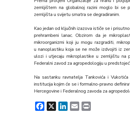
Prema procjeni Organizacije za hranu i poljopr
zemljištem na globalnoj razini moglo bi se 
zemljišta u svijetu smatra se degradiranim.
Kao jedan od ključnih izazova ističe se i prisut
prehrambeni lanac. Obzirom da je mikroplast
mikroorganizmi koji ju mogu razgraditi, mikr
u nanoplastiku koja se ne može izdvojiti iz ze
ulozi i utjecaju mikroplastike u zemljištu na
Federalni zavod za agropedologiju u predstojeće
Na sastanku ravnatelja Tankovića i Vukotića
institucija kojim će se i formalno-pravno defini
Hercegovine i Federalnog zavoda za agropedolo
Facebook
X
LinkedIn
Email
Print