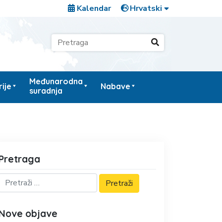
Kalendar
Međunarodna
ije
Nabave
suradnja
Pretraga
Nove objave