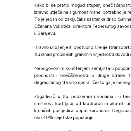
Kako bi se pratio mogući stupanj onečišćenost
izravno utječe na sigurnost hrane, potrebno je 
To je jedan od zaključaka sastanka dr.sc. Sanin
Dženana Vukotića, direktora Federalnog zavoda z
u Sarajevu.
Izravno unošenje ili postupno širenje (transporto
tlu iznad propisanih graničnih vrijednosti dovodi
Neodgovornim korištenjem zemljišta u poljopriv
plodnosti i onečišćenosti. S druge strane, t
degradiranog tla vrlo spora i često ga je nemogu
Zagađivači u tlu, podzemnim vodama i u lanc
smrtnost kod ljudi, od kratkoročnih akutnih učin
kroničnih posljedica, poput karcinoma. Degradac
oko 40% svjetske populacije.